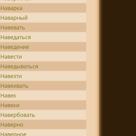
Наварка
Наварный
Навевать
Наведаться
Наведение
Навести
Наведываться
Навезти
Навеивать
Навек
Навеки
Навербовать
Наверно
Наверное