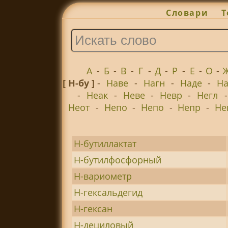
Словари
Т
А
-
Б
-
В
-
Г
-
Д
-
Р
-
Е
-
О
-
[ Н-бу ]
-
Наве
-
Нагн
-
Наде
-
На
-
Неак
-
Неве
-
Невр
-
Негл
Неот
-
Непо
-
Непо
-
Непр
-
Не
Н-бутиллактат
Н-бутилфосфорный
Н-вариометр
Н-гексальдегид
Н-гексан
Н-дециловый