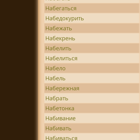
Набегаться
Набедокурить
Набежать
Набекрень
Набелить
Набелиться
Набело
Набель
Набережная
Набрать
Набетонка
Набивание
Набивать
Набиваться