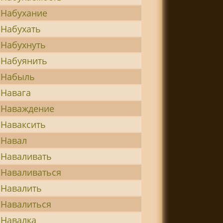
Набухание
Набухать
Набухнуть
Набуянить
Набыль
Навага
Наваждение
Наваксить
Навал
Наваливать
Наваливаться
Навалить
Навалиться
Навалка