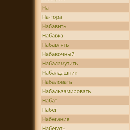
На
На-гора
Набавить
Набавка
Набавлять
Набавочный
Набаламутить
Набалдашник
Набаловать
Набальзамировать
Набат
Набег
Набегание
Набегать