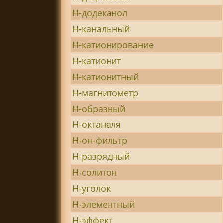
Н-додеканол
Н-канальный
Н-катионирование
Н-катионит
Н-катионитный
Н-магнитометр
Н-образный
Н-октаналя
Н-он-фильтр
Н-разрядный
Н-солитон
Н-уголок
Н-элементный
Н-эффект