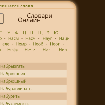
пишется слово
Словари
Онлайн
Т
-
У
-
Ф
-
Ц
-
Ш
-
Щ
-
Э
-
Ю
-
о
-
Насм
-
Насч
-
Науг
-
Наци
Неле
-
Немр
-
Необ
-
Неоп
-
м
-
Нефр
-
Нече
-
Низ
-
Нил-
Набрызгать
Набрюшник
Набрюшный
Набуравливать
Набурить
Набухаемость