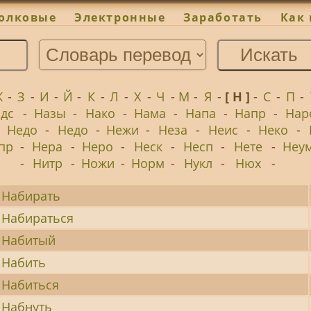
олковые
Электронные
Заработать
Как 
Ж
-
З
-
И
-
Й
-
К
-
Л
-
Х
-
Ч
-
М
-
Я
-
[ Н ]
-
С
-
П
-
дс
-
Назы
-
Нако
-
Нама
-
Напа
-
Напр
-
Нар
-
Недо
-
Недо
-
Нежи
-
Неза
-
Неис
-
Неко
-
пр
-
Нера
-
Неро
-
Неск
-
Несп
-
Нете
-
Неу
-
Нитр
-
Ножи
-
Норм
-
Нукл
-
Нюх
-
Набирать
Набираться
Набитый
Набить
Набиться
Набнуть