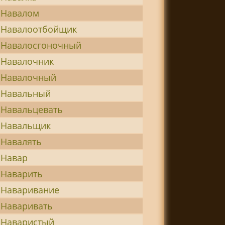
Навалом
Навалоотбойщик
Навалосгоночный
Навалочник
Навалочный
Навальный
Навальцевать
Навальщик
Навалять
Навар
Наварить
Наваривание
Наваривать
Наваристый