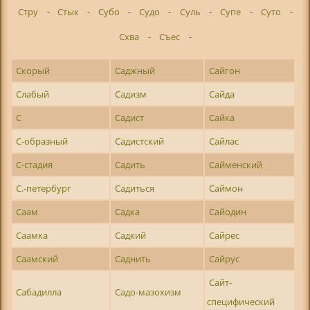
Стру
-
Стык
-
Субо
-
Судо
-
Суль
-
Супе
-
Суто
-
Схва
-
Съес
-
Скорый
Саджный
Сайгон
Слабый
Садизм
Сайда
С
Садист
Сайка
С-образный
Садистский
Сайлас
С-стадия
Садить
Сайменский
С.-петербург
Садиться
Саймон
Саам
Садка
Сайодин
Саамка
Садкий
Сайрес
Саамский
Саднить
Сайрус
Сайт-
Сабадилла
Садо-мазохизм
специфический