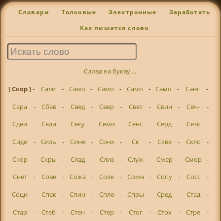
Словари
Толковые
Электронные
Заработать
Как пишется слово
Слова на букву ...
[ Скор ]
-
Сали
-
Само
-
Само
-
Само
-
Само
-
Санг
-
Сара
-
Сбав
-
Свед
-
Свер
-
Свет
-
Свин
-
Свч-
-
Сдви
-
Седи
-
Секу
-
Семи
-
Сенс
-
Серд
-
Сетк
-
Сиде
-
Силь
-
Сине
-
Синх
-
Ск
-
Скве
-
Скло
-
Скор
-
Скры
-
Слад
-
Слиз
-
Служ
-
Смер
-
Смор
-
Снет
-
Сове
-
Сожа
-
Соле
-
Сомн
-
Сопу
-
Сосс
-
Соци
-
Спек
-
Спин
-
Спло
-
Спры
-
Сред
-
Стад
-
Стар
-
Стеб
-
Стен
-
Стер
-
Стог
-
Стох
-
Стре
-