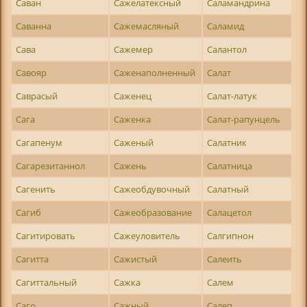
Саван
Сажелатексный
Саламандрина
Саванна
Сажемасляный
Саламид
Сава
Сажемер
Салантол
Савояр
Саженаполненный
Салат
Саврасый
Саженец
Салат-латук
Сага
Саженка
Салат-рапунцель
Сагапенум
Саженый
Салатник
Сагарезитаннол
Сажень
Салатница
Сагенить
Сажеобдувочный
Салатный
Сагиб
Сажеобразование
Салацетол
Сагитировать
Сажеуловитель
Салгипнон
Сагитта
Сажистый
Салеить
Сагиттальный
Сажка
Салем
Саго
Сажный
Салеп