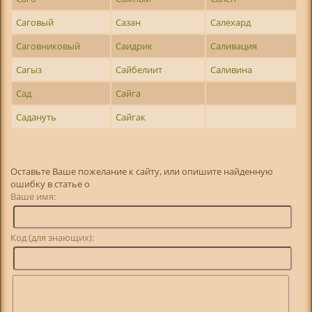
Саговый
Сазан
Салехард
Саговниковый
Саидрик
Саливация
Сагыз
Сайбелиит
Саливина
Сад
Сайга
Садануть
Сайгак
Оставьте Ваше пожелание к сайту, или опишите найденную
ошибку в статье о
Ваше имя:
Код (для знающих):