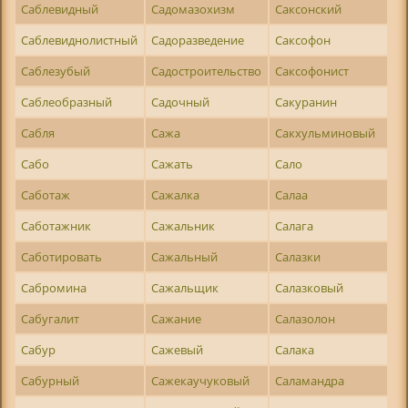
Саблевидный
Садомазохизм
Саксонский
Саблевиднолистный
Садоразведение
Саксофон
Саблезубый
Садостроительство
Саксофонист
Саблеобразный
Садочный
Сакуранин
Сабля
Сажа
Сакхульминовый
Сабо
Сажать
Сало
Саботаж
Сажалка
Салаа
Саботажник
Сажальник
Салага
Саботировать
Сажальный
Салазки
Сабромина
Сажальщик
Салазковый
Сабугалит
Сажание
Салазолон
Сабур
Сажевый
Салака
Сабурный
Сажекаучуковый
Саламандра