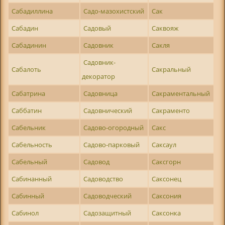
Сабадиллина
Садо-мазохистский
Сак
Сабадин
Садовый
Саквояж
Сабадинин
Садовник
Сакля
Садовник-
Сабалоть
Сакральный
декоратор
Сабатрина
Садовница
Сакраментальный
Саббатин
Садовнический
Сакраменто
Сабельник
Садово-огородный
Сакс
Сабельность
Садово-парковый
Саксаул
Сабельный
Садовод
Саксгорн
Сабинанный
Садоводство
Саксонец
Сабинный
Садоводческий
Саксония
Сабинол
Садозащитный
Саксонка