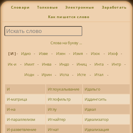
Словари
Толковые
Электронные
Заработать
Как пишется слово
Слова на букву ...
[ И ]
-
Идио
-
Изве
-
Изен
-
Измя
-
Изок
-
Изоф
-
Ик-и
-
Имит
-
Инва
-
Индо
-
Иниц
-
Инта
-
Интр
-
Иодн
-
Ирин
-
Испа
-
Исте
-
Итал
-
И
Иглоукалывание
Идальго
И-матрица
Иглофильтр
Иддингсить
И-на
Иглу
Идеал
И-параллелизм
Игнайтер
Идеализатор
И-разветвление
Игнат
Идеализация