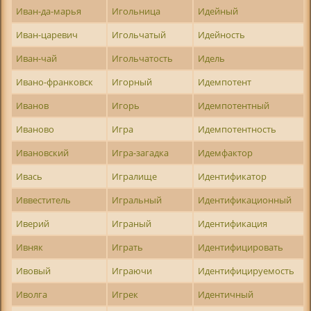
Иван-да-марья
Игольница
Идейный
Иван-царевич
Игольчатый
Идейность
Иван-чай
Игольчатость
Идель
Ивано-франковск
Игорный
Идемпотент
Иванов
Игорь
Идемпотентный
Иваново
Игра
Идемпотентность
Ивановский
Игра-загадка
Идемфактор
Ивась
Игралище
Идентификатор
Иввеститель
Игральный
Идентификационный
Иверий
Играный
Идентификация
Ивняк
Играть
Идентифицировать
Ивовый
Играючи
Идентифицируемость
Иволга
Игрек
Идентичный