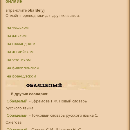
онлайн
в транслитe
obaldelyj
Онлайн переводчики для других языков:
на чешском
на датском
на голландском
на английском
на эстонском
на филиппинском
на французском
В других словарях:
Обалделый
- Ефремова Т. Ф. Новый словарь
русского языка
Обалделый
- Толковый словарь русского языка С.
Ожегова
Обалделый
- Ожегов С. И., Шведова Н. Ю.