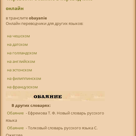
онлайн
в транслитe
obayanie
Онлайн переводчики для других языков:
на чешском
на датском
на голландском
на английском
на эстонском
на филиппинском
на французском
В других словарях:
Обаяние
- Ефремова Т. Ф. Новый словарь русского
языка
Обаяние
- Толковый словарь русского языка С.
Ожегова