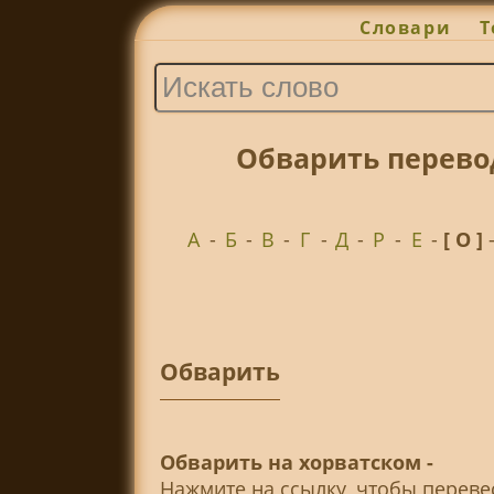
Словари
Т
Обварить перево
А
-
Б
-
В
-
Г
-
Д
-
Р
-
Е
-
[ О ]
Обварить
Обварить на хорватском -
Нажмите на ссылку, чтобы перев