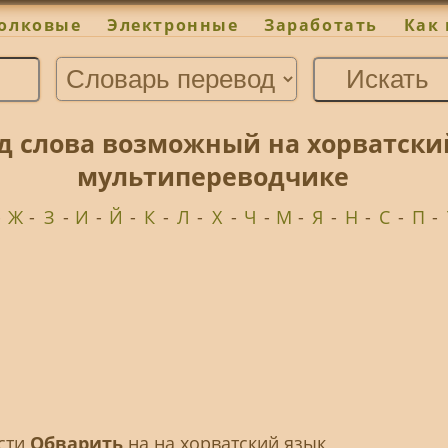
олковые
Электронные
Заработать
Как 
д слова возможный на хорватски
мультипереводчике
-
Ж
-
З
-
И
-
Й
-
К
-
Л
-
Х
-
Ч
-
М
-
Я
-
Н
-
С
-
П
-
ести
Обварить
на на хорватский язык