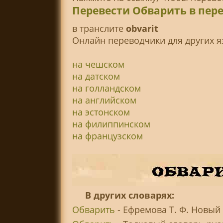
Перевести Обварить в пер
в транслитe
obvarit
Онлайн переводчики для других я
на чешском
на датском
на голландском
на английском
на эстонском
на филиппинском
на французском
В других словарях:
Обварить
- Ефремова Т. Ф. Новый