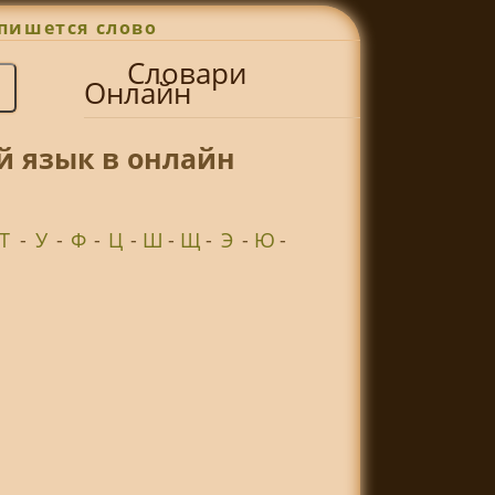
пишется слово
Словари
Онлайн
й язык в онлайн
Т
-
У
-
Ф
-
Ц
-
Ш
-
Щ
-
Э
-
Ю
-