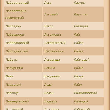
Лабораторный
Лаго
Лазурь
Лабораторно-
Лаговый
Лазутчик
химический
Лабрадор
Лагос
Лазящий
Лабрадорит
Лагохилин
Лай
Лабрадоровый
Лагранжевый
Лайда
Лабрадорский
Лагранжиан
Лайка
Лабрум
Лагранша
Лайковый
Лабурнина
Лагуна
Лайкр
Лава
Лагунный
Лайла
Лава-этаж
Лада
Лайм
Лаванда
Ладан
Лаймановский
Лавандиновый
Ладанка
Лайндеть
Лавандный
Ладанник
Лайндный