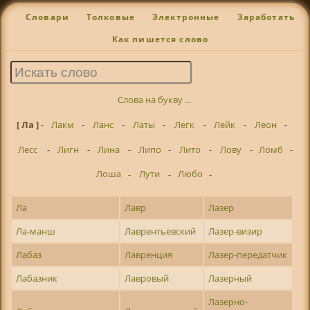
Словари
Толковые
Электронные
Заработать
Как пишется слово
Слова на букву ...
[ Ла ]
-
Лакм
-
Ланс
-
Латы
-
Легк
-
Лейк
-
Леон
-
Лесс
-
Лигн
-
Лина
-
Липо
-
Лито
-
Лову
-
Ломб
-
Лоша
-
Лути
-
Любо
-
Ла
Лавр
Лазер
Ла-манш
Лаврентьевский
Лазер-визир
Лабаз
Лавренция
Лазер-передатчик
Лабазник
Лавровый
Лазерный
Лазерно-