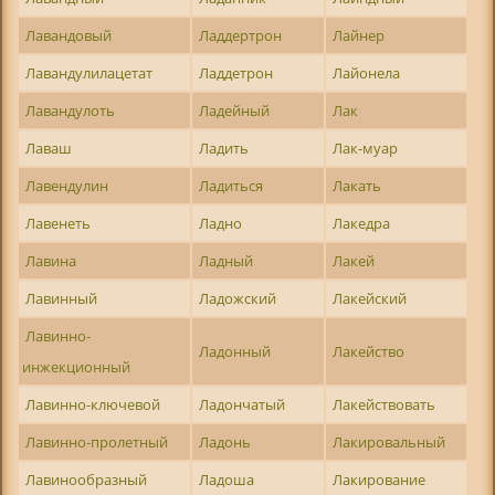
Лавандовый
Ладдертрон
Лайнер
Лавандулилацетат
Ладдетрон
Лайонела
Лавандулоть
Ладейный
Лак
Лаваш
Ладить
Лак-муар
Лавендулин
Ладиться
Лакать
Лавенеть
Ладно
Лакедра
Лавина
Ладный
Лакей
Лавинный
Ладожский
Лакейский
Лавинно-
Ладонный
Лакейство
инжекционный
Лавинно-ключевой
Ладончатый
Лакействовать
Лавинно-пролетный
Ладонь
Лакировальный
Лавинообразный
Ладоша
Лакирование