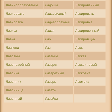
Лавинообразование
Ладоши
Лакированный
Лавировать
Ладьевидный
Лакировать
Лавировка
Ладьеобразный
Лакировка
Лависа
Ладья
Лакировочный
Лавка
Лаж
Лакировщик
Лавленд
Лаз
Лакк
Лавовый
Лазание
Лакказ
Лавоподобный
Лазарет
Лаккаиновый
Лавочка
Лазаретный
Лакколит
Лавочник
Лазарь
Лакмоид
Лавочница
Лазать
Лавочный
Лазейка