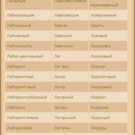
Лабданум
Лавровишневый
термоядерный
Лабиализация
Лавровишня
Лазерохимия
Лабиальный
Лавсан
Лазить
Лабильный
Лавсонит
Лазовый
Лабильность
Лавчонка
Лазоревка
Лабио-дентальный
Лаг
Лазоревый
Лабиринт
Лаг-фаз
Лазулит
Лабиринтный
Лаген
Лазулитовый
Лабиринтовый
Лагер
Лазуревый
Лабиринтообразный
Лагерный
Лазурит
Лаборант
Лагерь
Лазурник
Лаборант-химик
Лагерьный
Лазурный
Лаборатория
Лаглинь
Лазуррь