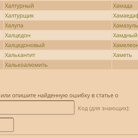
Халтурный
Хамада
Халтурщик
Хамаеда
Халупа
Хамазул
Халцедон
Хамдный
Халцедоновый
Хамелео
Халькантит
Хаметь
Халькоалюмить
 или опишите найденную ошибку в статье о
Код (для знающих):