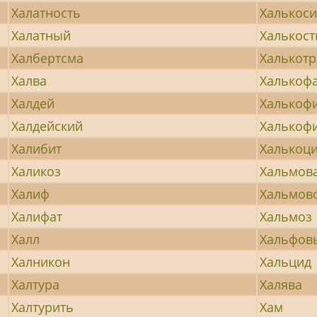
Халатность
Халькоси
Халатный
Халькост
Халбертсма
Халькотр
Халва
Халькоф
Халдей
Халькоф
Халдейский
Халькоф
Халибит
Халькоци
Халикоз
Хальмов
Халиф
Хальмов
Халифат
Хальмоз
Халл
Хальфов
Халникон
Хальцид
Халтура
Халява
Халтурить
Хам