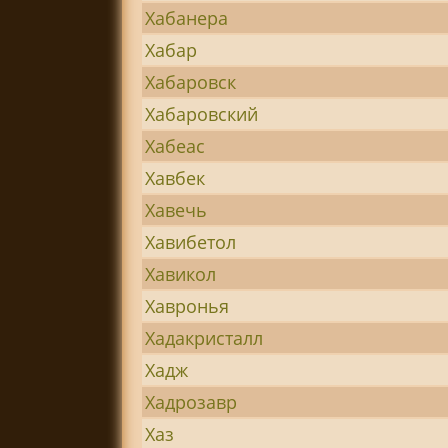
Хабанера
Хабар
Хабаровск
Хабаровский
Хабеас
Хавбек
Хавечь
Хавибетол
Хавикол
Хавронья
Хадакристалл
Хадж
Хадрозавр
Хаз