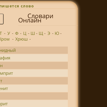
пишется слово
Словари
Онлайн
Т
-
У
-
Ф
-
Ц
-
Ш
-
Щ
-
Э
-
Ю
-
Хром
-
Хрюш
-
енидный
рафия
ин
амприт
т
енит
ирит