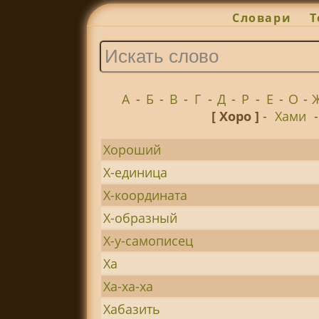
Словари
Т
А
-
Б
-
В
-
Г
-
Д
-
Р
-
Е
-
О
-
[ Хоро ]
-
Хами
Хороший
Х-единица
Х-координата
Х-образный
Х-у-самописец
Ха
Ха-ха-ха
Хабазить