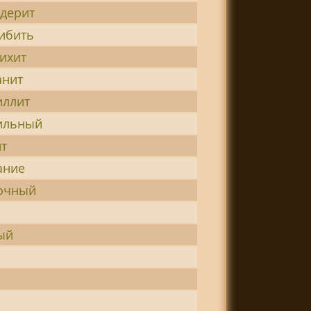
дерит
ибить
ихит
анит
иллит
ильный
т
ание
очный
ый