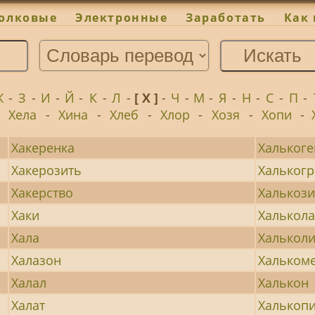
олковые
Электронные
Заработать
Как 
Ж
-
З
-
И
-
Й
-
К
-
Л
-
[ Х ]
-
Ч
-
М
-
Я
-
Н
-
С
-
П
-
-
Хела
-
Хина
-
Хлеб
-
Хлор
-
Хозя
-
Хопи
-
Хакеренка
Хальког
Хакерозить
Хальког
Хакерство
Халькоз
Хаки
Халькол
Хала
Хальколи
Халазон
Хальком
Халал
Халькон
Халат
Халькоп