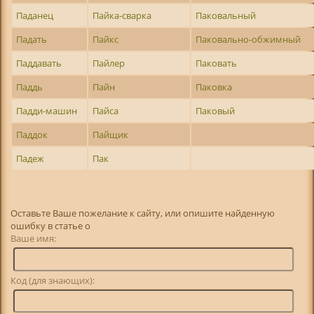
Паданец
Пайка-сварка
Паковальный
Падать
Пайкс
Паковально-обжимный
Паддавать
Пайлер
Паковать
Паддь
Пайн
Паковка
Падди-машин
Пайса
Паковый
Паддок
Пайщик
Падеж
Пак
Оставьте Ваше пожелание к сайту, или опишите найденную
ошибку в статье о
Ваше имя:
Код (для знающих):