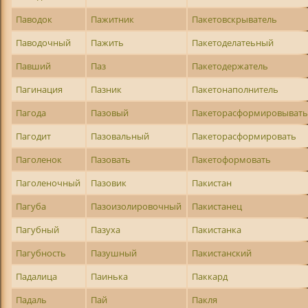
Паводок
Пажитник
Пакетовскрыватель
Паводочный
Пажить
Пакетоделатеьный
Павший
Паз
Пакетодержатель
Пагинация
Пазник
Пакетонаполнитель
Пагода
Пазовый
Пакеторасформировыват
Пагодит
Пазовальный
Пакеторасформировать
Паголенок
Пазовать
Пакетоформовать
Паголеночный
Пазовик
Пакистан
Пагуба
Пазоизолировочный
Пакистанец
Пагубный
Пазуха
Пакистанка
Пагубность
Пазушный
Пакистанский
Падалица
Паинька
Паккард
Падаль
Пай
Пакля