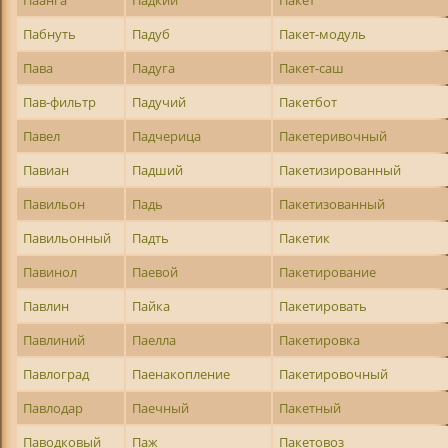
Паанга
Падкий
Пакет
Пабнуть
Падуб
Пакет-модуль
Пава
Падуга
Пакет-саш
Пав-фильтр
Падучий
Пакетбот
Павел
Падчерица
Пакетеривочный
Павиан
Падший
Пакетизированный
Павильон
Падь
Пакетизованный
Павильонный
Падть
Пакетик
Павинол
Паевой
Пакетирование
Павлин
Пайка
Пакетировать
Павлиний
Паелла
Пакетировка
Павлоград
Паенакопление
Пакетировочный
Павлодар
Паечный
Пакетный
Паводковый
Паж
Пакетовоз