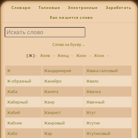
Словари
Толковые
Электронные
Заработать
Как пишется слово
Слова на букву ...
[ Ж ]
-
Желв
-
Женщ
-
Жизн
-
Жонк
-
Ж
Жандармерия
Жвака-галсовый
Ж-образный
Жанейро
Жвало
Жаба
Жанета
Жвачка
Жаберный
Жанр
Жвачный
Жабий
Жанрист
Жгут
Жабник
Жанровый
Жгутик
Жабо
Жар
Жгутиковый