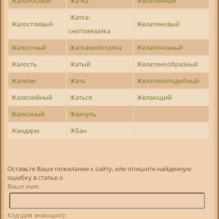
Жалоносный
Жатка
Желатинный
Жатка-
Жалостливый
Желатиновый
сноповязалка
Жалостный
Жаткамолотилка
Желатинозный
Жалость
Жатый
Желатинообразный
Жалюзи
Жать
Желатиноподобный
Жалюзийный
Жаться
Желающий
Жалюзный
Жахнуть
Жандарм
Жбан
Оставьте Ваше пожелание к сайту, или опишите найденную
ошибку в статье о
Ваше имя:
Код (для знающих):