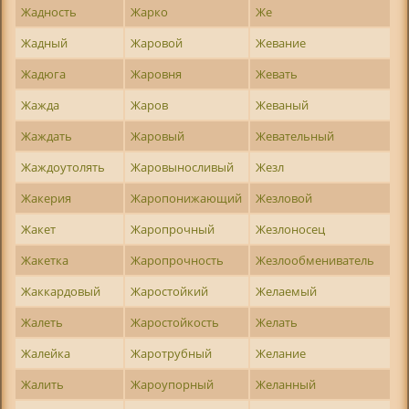
Жадность
Жарко
Же
Жадный
Жаровой
Жевание
Жадюга
Жаровня
Жевать
Жажда
Жаров
Жеваный
Жаждать
Жаровый
Жевательный
Жаждоутолять
Жаровыносливый
Жезл
Жакерия
Жаропонижающий
Жезловой
Жакет
Жаропрочный
Жезлоносец
Жакетка
Жаропрочность
Жезлообмениватель
Жаккардовый
Жаростойкий
Желаемый
Жалеть
Жаростойкость
Желать
Жалейка
Жаротрубный
Желание
Жалить
Жароупорный
Желанный