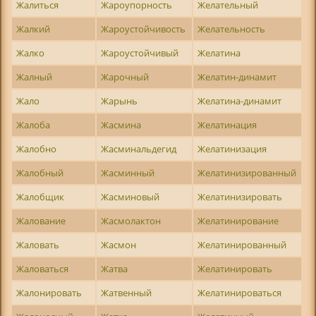
Жалиться
Жароупорность
Желательный
Жалкий
Жароустойчивость
Желательность
Жалко
Жароустойчивый
Желатина
Жалный
Жарочный
Желатин-динамит
Жало
Жарынь
Желатина-динамит
Жалоба
Жасмина
Желатинация
Жалобно
Жасминальдегид
Желатинизация
Жалобный
Жасминный
Желатинизированный
Жалобщик
Жасминовый
Желатинизировать
Жалование
Жасмолактон
Желатинирование
Жаловать
Жасмон
Желатинированный
Жаловаться
Жатва
Желатинировать
Жалонировать
Жатвенный
Желатинироваться