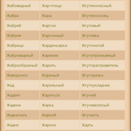
Жабовидный
Жар-птица
Жгутиконосный
Жабра
Жара
Жгутиконосец
Жабрей
Жаргон
Жгутовый
Жабрия
Жаргонный
Жгутовка
Жабрица
Жардиньерка
Жгутоногий
Жабровидный
Жарение
Жгутопромывный
Жаброобразный
Жарить
Жгуторасправитель
Жаворонок
Жареный
Жгуторезка
Жад
Жарильный
Жгутоукладчик
Жадеит
Жариться
Жгучий
Жадина
Жарка
Жгучеволосый
Жадничать
Жаркий
Жгучесть
Жадно
Жаркое
Ждать