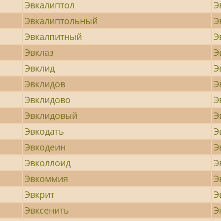
Эвкалиптол
Э
Эвкалиптольный
Э
Эвкалпитный
Э
Эвклаз
Э
Эвклид
Э
Эвклидов
Э
Эвклидово
Э
Эвклидовый
Э
Эвкодать
Э
Эвкодеин
Э
Эвколлоид
Э
Эвкоммия
Э
Эвкрит
Э
Эвксенить
Э