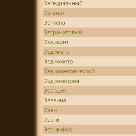
Эвгедральный
Эвгенол
Эвглена
Эвгранитовый
Эвдиалит
Эвдиметр
Эвдиометр
Эвдиометрический
Эвдиометрия
Эвекция
Эвелина
Эвен
Эвенк
Эвенкийка