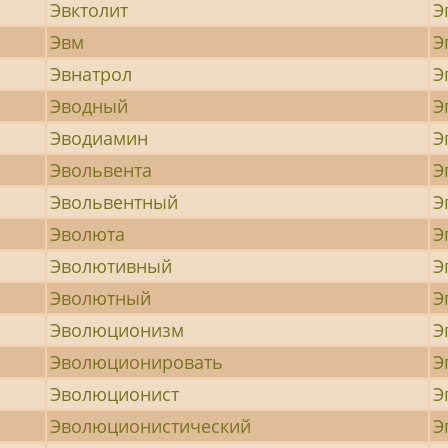
Эвктолит
Э
Эвм
Э
Эвнатрол
Э
Эводный
Э
Эводиамин
Э
Эвольвента
Э
Эвольвентный
Э
Эволюта
Э
Эволютивный
Э
Эволютный
Э
Эволюционизм
Э
Эволюционировать
Э
Эволюционист
Э
Эволюционистический
Э