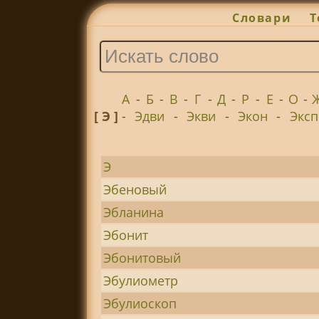
Словари
Т
А
-
Б
-
В
-
Г
-
Д
-
Р
-
Е
-
О
-
[ Э ]
-
Эдви
-
Экви
-
Экон
-
Эксп
Э
Эбеновый
Эбланина
Эбонит
Эбонитовый
Эбулиометр
Эбулиоскоп