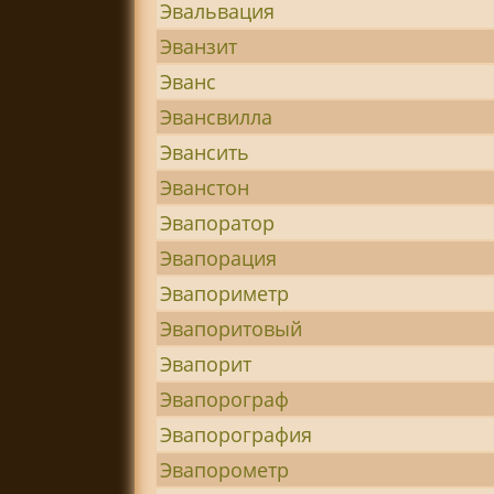
Эвальвация
Эванзит
Эванс
Эвансвилла
Эвансить
Эванстон
Эвапоратор
Эвапорация
Эвапориметр
Эвапоритовый
Эвапорит
Эвапорограф
Эвапорография
Эвапорометр