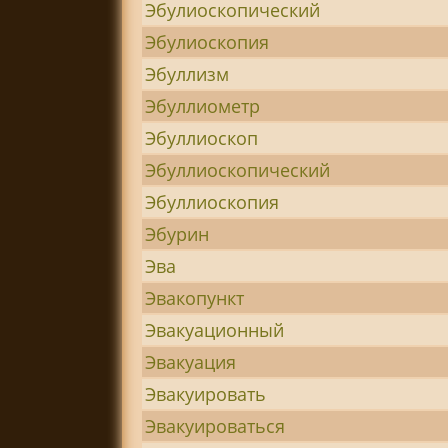
Эбулиоскопический
Эбулиоскопия
Эбуллизм
Эбуллиометр
Эбуллиоскоп
Эбуллиоскопический
Эбуллиоскопия
Эбурин
Эва
Эвакопункт
Эвакуационный
Эвакуация
Эвакуировать
Эвакуироваться