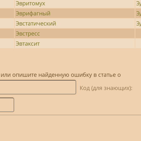
Эвритомух
Э
Эврифагный
Э
Эвстатический
Э
Эвстресс
Эвтаксит
 или опишите найденную ошибку в статье о
Код (для знающих):