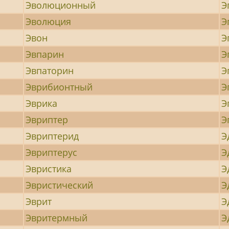
Эволюционный
Э
Эволюция
Э
Эвон
Э
Эвпарин
Э
Эвпаторин
Э
Эврибионтный
Э
Эврика
Э
Эвриптер
Э
Эвриптерид
Э
Эвриптерус
Э
Эвристика
Э
Эвристический
Э
Эврит
Э
Эвритермный
Э