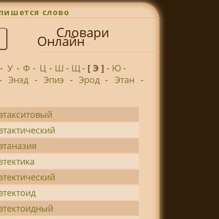
пишется слово
Словари
Онлайн
-
У
-
Ф
-
Ц
-
Ш
-
Щ
-
[ Э ]
-
Ю
-
-
Энэд
-
Эпиэ
-
Эрод
-
Этан
-
втакситовый
втактический
втаназия
втектика
втектический
втектоид
втектоидный