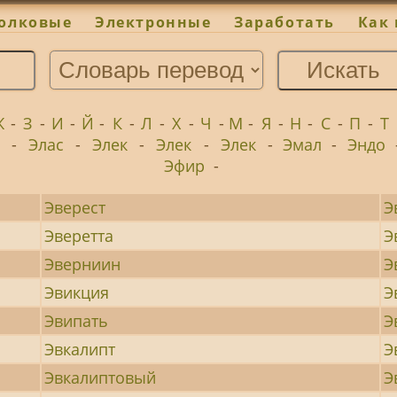
олковые
Электронные
Заработать
Как 
Ж
-
З
-
И
-
Й
-
К
-
Л
-
Х
-
Ч
-
М
-
Я
-
Н
-
С
-
П
-
Т
-
Элас
-
Элек
-
Элек
-
Элек
-
Эмал
-
Эндо
Эфир
-
Эверест
Э
Эверетта
Э
Эверниин
Э
Эвикция
Э
Эвипать
Э
Эвкалипт
Э
Эвкалиптовый
Э