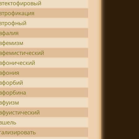
втектофировый
втрофикация
втрофный
вфалия
вфемизм
вфемистический
вфонический
вфония
вфорбий
вфорбина
вфуизм
вфуистический
вшель
гализировать