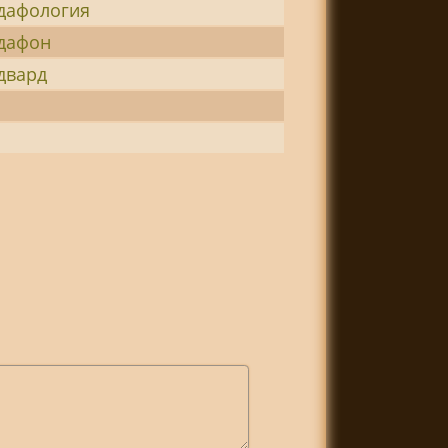
дафология
дафон
двард