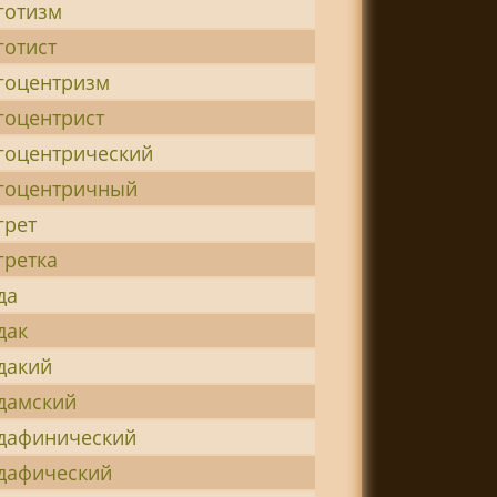
готизм
готист
гоцентризм
гоцентрист
гоцентрический
гоцентричный
грет
гретка
да
дак
дакий
дамский
дафинический
дафический