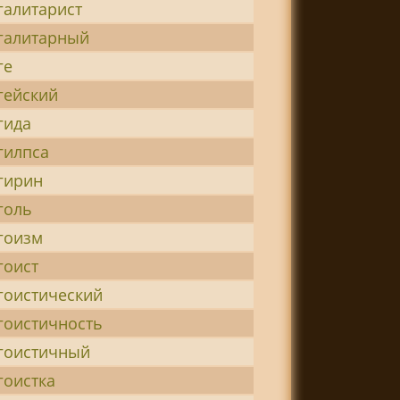
галитарист
галитарный
ге
гейский
гида
гилпса
гирин
голь
гоизм
гоист
гоистический
гоистичность
гоистичный
гоистка