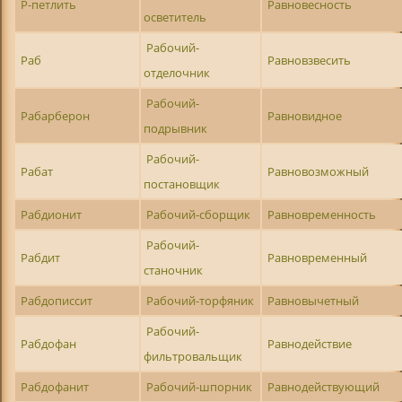
Р-петлить
Равновесность
осветитель
Рабочий-
Раб
Равновзвесить
отделочник
Рабочий-
Рабарберон
Равновидное
подрывник
Рабочий-
Рабат
Равновозможный
постановщик
Рабдионит
Рабочий-сборщик
Равновременность
Рабочий-
Рабдит
Равновременный
станочник
Рабдописсит
Рабочий-торфяник
Равновычетный
Рабочий-
Рабдофан
Равнодействие
фильтровальщик
Рабдофанит
Рабочий-шпорник
Равнодействующий