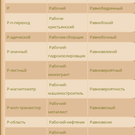
Р
Рабочий
Равнобедренный
Рабоче-
Р-n-переход
Равнобокий
крестьянский
Р-адический
Рабочие-сборщик
Равнобочный
Рабочий-
Р-значный
Равновеликий
гидроизолировщик
Рабочий-
Р-листный
Равновероятный
иммигрант
Рабочий-
Р-магнитометр
Равновероятность
машиностроитель
Рабочий-
Р-моп-транзистор
Равновесный
металлист
Р-область
Рабочий-нефтяник
Равновесие
Рабочий-