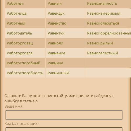
Работник
Равный
Равнозначность
Работница
Равендук
Равноизмеримый
Работный
Равенство
Равноколебаться
Работодатель
Равентух
Равнокоррелированны
Работорговец
Равиоли
Равнокрылый
Работорговля
Равнение
Равнолепестный
Работоспособный
Равнина
Работоспособность
Равнинный
Оставьте Ваше пожелание к сайту, или опишите найденную
ошибку в статье о
Ваше имя:
Код (для знающих):