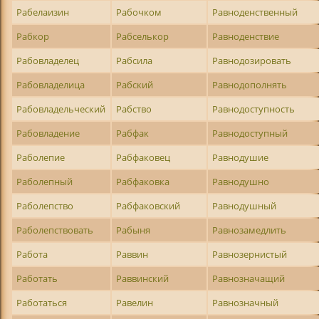
Рабелаизин
Рабочком
Равноденственный
Рабкор
Рабселькор
Равноденствие
Рабовладелец
Рабсила
Равнодозировать
Рабовладелица
Рабский
Равнодополнять
Рабовладельческий
Рабство
Равнодоступность
Рабовладение
Рабфак
Равнодоступный
Раболепие
Рабфаковец
Равнодушие
Раболепный
Рабфаковка
Равнодушно
Раболепство
Рабфаковский
Равнодушный
Раболепствовать
Рабыня
Равнозамедлить
Работа
Раввин
Равнозернистый
Работать
Раввинский
Равнозначащий
Работаться
Равелин
Равнозначный