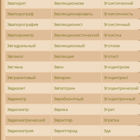
Эвапорит
Эволюционизм
Эгоистический
Эвапорограф
Эволюционировать
Эгоистичность
Эвапорография
Эволюционист
Эгоистичный
Эвапорометр
Эволюционистический
Эгоистка
Эвгедральный
Эволюционный
Эготизм
Эвгенол
Эволюция
Эготист
Эвглена
Эвон
Эгоцентризм
Эвгранитовый
Эвпарин
Эгоцентрист
Эвдиалит
Эвпаторин
Эгоцентрический
Эвдиметр
Эврибионтный
Эгоцентричный
Эвдиометр
Эврика
Эгрет
Эвдиометрический
Эвриптер
Эгретка
Эвдиометрия
Эвриптерид
Эда