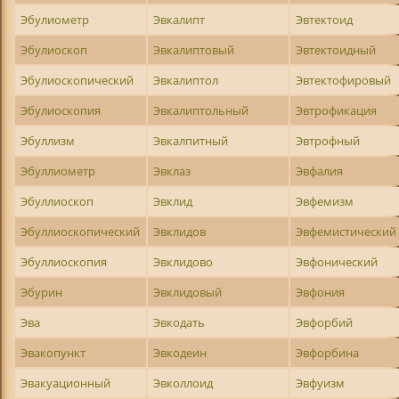
Эбулиометр
Эвкалипт
Эвтектоид
Эбулиоскоп
Эвкалиптовый
Эвтектоидный
Эбулиоскопический
Эвкалиптол
Эвтектофировый
Эбулиоскопия
Эвкалиптольный
Эвтрофикация
Эбуллизм
Эвкалпитный
Эвтрофный
Эбуллиометр
Эвклаз
Эвфалия
Эбуллиоскоп
Эвклид
Эвфемизм
Эбуллиоскопический
Эвклидов
Эвфемистический
Эбуллиоскопия
Эвклидово
Эвфонический
Эбурин
Эвклидовый
Эвфония
Эва
Эвкодать
Эвфорбий
Эвакопункт
Эвкодеин
Эвфорбина
Эвакуационный
Эвколлоид
Эвфуизм