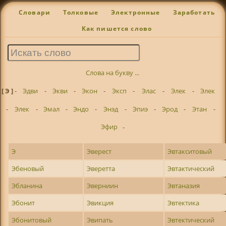
Словари
Толковые
Электронные
Заработать
Как пишется слово
Слова на букву ...
[ Э ]
-
Эдви
-
Экви
-
Экон
-
Эксп
-
Элас
-
Элек
-
Элек
-
Элек
-
Эмал
-
Эндо
-
Энэд
-
Эпиэ
-
Эрод
-
Этан
-
Эфир
-
Э
Эверест
Эвтакситовый
Эбеновый
Эверетта
Эвтактический
Эбланина
Эверниин
Эвтаназия
Эбонит
Эвикция
Эвтектика
Эбонитовый
Эвипать
Эвтектический