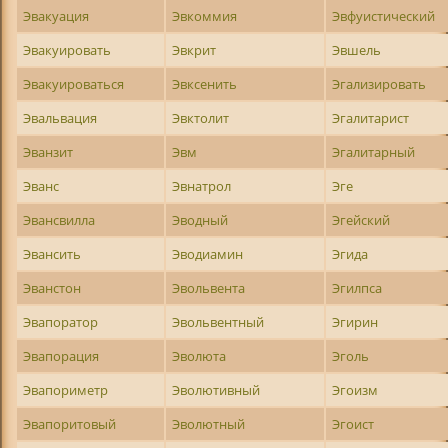
Эвакуация
Эвкоммия
Эвфуистический
Эвакуировать
Эвкрит
Эвшель
Эвакуироваться
Эвксенить
Эгализировать
Эвальвация
Эвктолит
Эгалитарист
Эванзит
Эвм
Эгалитарный
Эванс
Эвнатрол
Эге
Эвансвилла
Эводный
Эгейский
Эвансить
Эводиамин
Эгида
Эванстон
Эвольвента
Эгилпса
Эвапоратор
Эвольвентный
Эгирин
Эвапорация
Эволюта
Эголь
Эвапориметр
Эволютивный
Эгоизм
Эвапоритовый
Эволютный
Эгоист