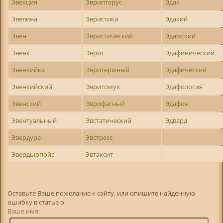
Эвекция
Эвриптерус
Эдак
Эвелина
Эвристика
Эдакий
Эвен
Эвристический
Эдамский
Эвенк
Эврит
Эдафинический
Эвенкийка
Эвритермный
Эдафический
Эвенкийский
Эвритомух
Эдафология
Эвенский
Эврифагный
Эдафон
Эвентуальный
Эвстатический
Эдвард
Эвердура
Эвстресс
Эвердьюпойс
Эвтаксит
Оставьте Ваше пожелание к сайту, или опишите найденную
ошибку в статье о
Ваше имя: