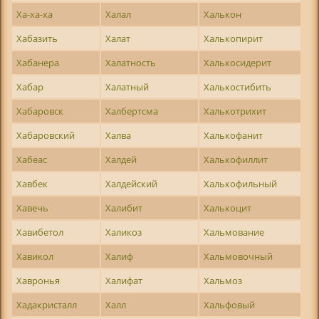
Ха-ха-ха
Халал
Халькон
Хабазить
Халат
Халькопирит
Хабанера
Халатность
Халькосидерит
Хабар
Халатный
Халькостибить
Хабаровск
Халбертсма
Халькотрихит
Хабаровский
Халва
Халькофанит
Хабеас
Халдей
Халькофиллит
Хавбек
Халдейский
Халькофильный
Хавечь
Халибит
Халькоцит
Хавибетол
Халикоз
Хальмование
Хавикол
Халиф
Хальмовочный
Хавронья
Халифат
Хальмоз
Хадакристалл
Халл
Хальфовый