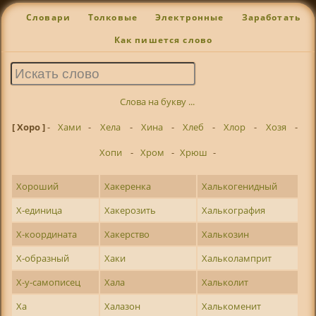
Словари
Толковые
Электронные
Заработать
Как пишется слово
Слова на букву ...
[ Хоро ]
-
Хами
-
Хела
-
Хина
-
Хлеб
-
Хлор
-
Хозя
-
Хопи
-
Хром
-
Хрюш
-
Хороший
Хакеренка
Халькогенидный
Х-единица
Хакерозить
Халькография
Х-координата
Хакерство
Халькозин
Х-образный
Хаки
Хальколамприт
Х-у-самописец
Хала
Хальколит
Ха
Халазон
Халькоменит