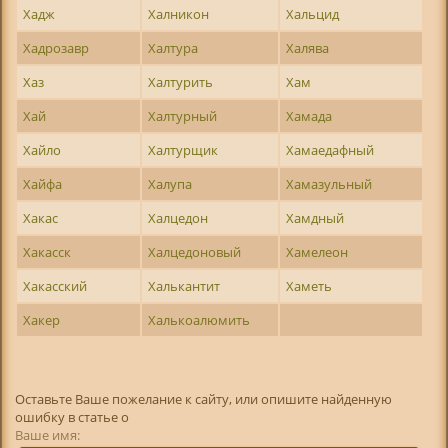
Хадж
Халникон
Хальцид
Хадрозавр
Халтура
Халява
Хаз
Халтурить
Хам
Хай
Халтурный
Хамада
Хайло
Халтурщик
Хамаедафный
Хайфа
Халупа
Хамазульный
Хакас
Халцедон
Хамдный
Хакасск
Халцедоновый
Хамелеон
Хакасский
Халькантит
Хаметь
Хакер
Халькоалюмить
Оставьте Ваше пожелание к сайту, или опишите найденную
ошибку в статье о
Ваше имя: