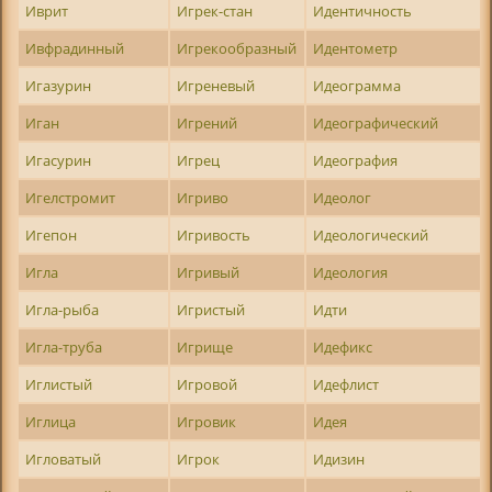
Иврит
Игрек-стан
Идентичность
Ивфрадинный
Игрекообразный
Идентометр
Игазурин
Игреневый
Идеограмма
Иган
Игрений
Идеографический
Игасурин
Игрец
Идеография
Игелстромит
Игриво
Идеолог
Игепон
Игривость
Идеологический
Игла
Игривый
Идеология
Игла-рыба
Игристый
Идти
Игла-труба
Игрище
Идефикс
Иглистый
Игровой
Идефлист
Иглица
Игровик
Идея
Игловатый
Игрок
Идизин