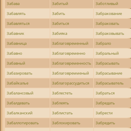
Забава
Забитый
Заботливый
Забавлять
Забить
Забракование
Забавляться
Забиться
Забраковать
Забавник
Забияка
Забраковывать
Забавница
Заблаговременный
Забрало
Забавно
Заблаговременно
Забральный
Забавный
Заблаговременность
Забрасывать
Забазировать
Заблаговремменый
Забрасывание
Забайкалье
Заблагорассудиться
Забрасыватель
Забалансовый
Заблестеть
Забраться
Забалдевать
Заблеять
Забредать
Забалканский
Заблистать
Забрести
Забаллотировать
Заблокировать
Забредить