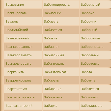
Зааведение
Забетонировать
Забористый
Заактировать
Забивание
Заборка
Заалеть
Забивать
Заборник
Заальпийский
Забиваться
Заборный
Заанкеренный
Забивка
Заборонить
Заанкерованный
Забивной
Забороновать
Заанкеровывать
Забивочный
Забортный
Зааплодировать
Забинтовать
Забортовка
Заарканить
Забинтовывать
Забота
Заарретировать
Забирать
Заботить
Заартачиться
Забирание
Заботиться
Заасфальтировать
Забираться
Заботливо
Заатлантический
Забирка
Заботливость