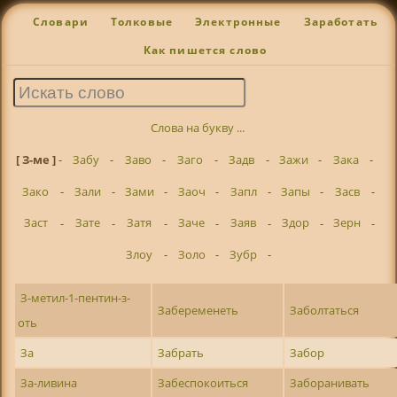
Словари
Толковые
Электронные
Заработать
Как пишется слово
Слова на букву ...
[ З-ме ]
-
Забу
-
Заво
-
Заго
-
Задв
-
Зажи
-
Зака
-
Зако
-
Зали
-
Зами
-
Заоч
-
Запл
-
Запы
-
Засв
-
Заст
-
Зате
-
Затя
-
Заче
-
Заяв
-
Здор
-
Зерн
-
Злоу
-
Золо
-
Зубр
-
З-метил-1-пентин-з-
Забеременеть
Заболтаться
оть
За
Забрать
Забор
За-ливина
Забеспокоиться
Заборанивать