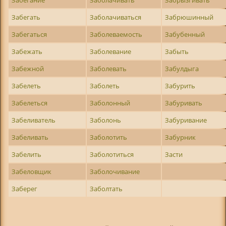
Забегать
Заболачиваться
Забрюшинный
Забегаться
Заболеваемость
Забубенный
Забежать
Заболевание
Забыть
Забежной
Заболевать
Забулдыга
Забелеть
Заболеть
Забурить
Забелеться
Заболонный
Забуривать
Забеливатель
Заболонь
Забуривание
Забеливать
Заболотить
Забурник
Забелить
Заболотиться
Засти
Забеловщик
Заболочивание
Заберег
Заболтать