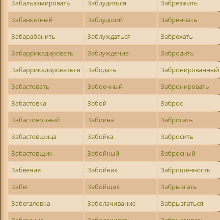
Забальзамировать
Заблудиться
Забрезжить
Забанкетный
Заблудший
Забренчать
Забарабанить
Заблуждаться
Забрехать
Забаррикадировать
Заблуждение
Забродить
Забаррикадироваться
Забодать
Забронированный
Забастовать
Забоечный
Забронировать
Забастовка
Забой
Заброс
Забастовочный
Забоина
Забросать
Забастовшица
Забойка
Забросить
Забастовщик
Забойный
Забросный
Забвение
Забойник
Заброшенность
Забег
Забойщик
Забрызгать
Забегаловка
Заболачивание
Забрызгаться
Забегание
Заболачивать
Забрызгивать