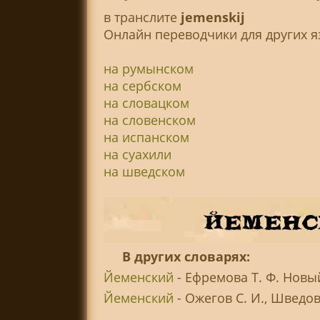
в транслитe
jemenskij
Онлайн переводчики для других я
на румынском
на сербском
на словацком
на словенском
на испанском
на суахили
на шведском
В других словарях:
Йеменский
- Ефремова Т. Ф. Новы
Йеменский
- Ожегов С. И., Шведов