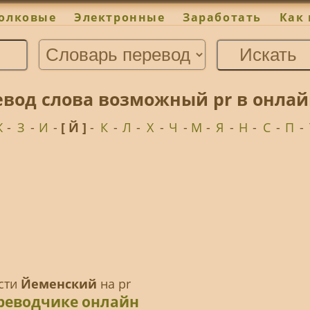
олковые
Электронные
Заработать
Как 
вод слова возможный pr в онлай
Ж
-
З
-
И
-
[ Й ]
-
К
-
Л
-
Х
-
Ч
-
М
-
Я
-
Н
-
С
-
П
-
ести
Йеменский
на pr
реводчике онлайн