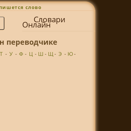
пишется слово
Словари
Онлайн
н переводчике
Т
-
У
-
Ф
-
Ц
-
Ш
-
Щ
-
Э
-
Ю
-