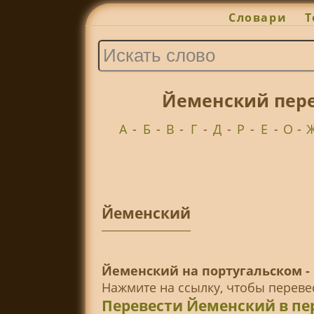
Словари
Т
Йеменский пере
А
-
Б
-
В
-
Г
-
Д
-
Р
-
Е
-
О
-
Йеменский
Йеменский на португальском -
Нажмите на ссылку, чтобы перев
Перевести Йеменский в пе