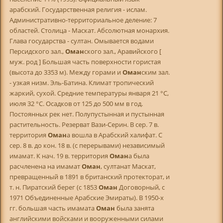
арабский. Государственная религия - ислам.
Административно-территориальное деление: 7
областей. Столица - Маскат. Абсолютная монархия.
Глава государства - султан. Омывается водами
Персидского зал.,
Оман
ского зал., Аравийского [
муж. род ] Большая часть поверхности гористая
(высота до 3353 м). Между горами и
Оман
ским зал.
- узкая низм. Эль-Батина. Климат тропический
жаркий, сухой. Средние температуры января 21 °С,
июля 32 °С. Осадков от 125 до 500 мм в год.
Постоянных рек нет. Полупустынная и пустынная
растительность. Резерват Вази-Серин. В сер. 7 в.
территория
Оман
а вошла в Арабcкий халифат. С
сер. 8 в. до кон. 18 в. (с перерывами) независимый
имамат. К нач. 19 в. территория
Оман
а была
расчленена на имамат
Оман
, султанат Маскат,
превращенный в 1891 в британский протекторат, и
т. н. Пиратский берег (с 1853
Оман
Договорный, с
1971 Объединенные Арабские Эмираты). В 1950-х
гг. большая часть имамата
Оман
была занята
английскими войсками и вооруженными силами