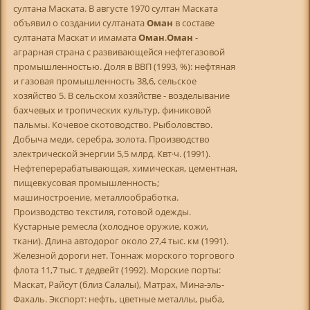
султана Маската. В августе 1970 султан Маската
объявил о создании султаната
Оман
в составе
султаната Маскат и имамата
Оман
.
Оман
-
аграрная страна с развивающейся нефтегазовой
промышленностью. Доля в ВВП (1993, %): нефтяная
и газовая промышленность 38,6, сельское
хозяйство 5. В сельском хозяйстве - возделывание
бахчевых и тропических культур, финиковой
пальмы. Кочевое скотоводство. Рыболовство.
Добыча меди, серебра, золота. Производство
электрической энергии 5,5 млрд. Квт·ч. (1991).
Нефтеперерабатывающая, химическая, цементная,
пищевкусовая промышленность;
машиностроение, металлообработка.
Производство текстиля, готовой одежды.
Кустарные ремесла (холодное оружие, кожи,
ткани). Длина автодорог около 27,4 тыс. км (1991).
Железной дороги нет. Тоннаж морского торгового
флота 11,7 тыс. т дедвейт (1992). Морские порты:
Маскат, Райсут (близ Салалы), Матрах, Мина-эль-
Фахаль. Экспорт: нефть, цветные металлы, рыба,