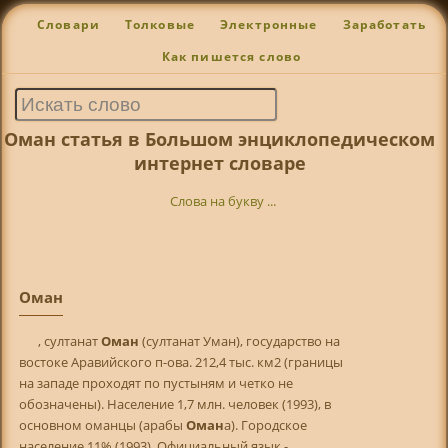
Словари
Толковые
Электронные
Заработать
Как пишется слово
Оман статья в Большом энциклопедическом
интернет словаре
Слова на букву ...
Оман
, cултанат
Оман
(cултанат Уман), государство на
востоке Аравийского п-ова. 212,4 тыс. км2 (границы
на западе проходят по пустыням и четко не
обозначены). Население 1,7 млн. человек (1993), в
основном оманцы (арабы
Оман
а). Городское
население 11% (1993). Официальный язык -