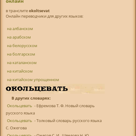
онлайн
в транслитe
okoltsevat
Онлайн переводчики для других языков:
на албанском
на арабском
на белорусском
на болгарском
на каталанском
на китайском
на китайском упрощенном
В других словарях:
Окольцевать
- Ефремова Т. Ф. Новый словарь
русского языка
Окольцевать
- Толковый словарь русского языка
С. Ожегова
Окольцевать
- Ожегов С. И., Шведова Н. Ю.