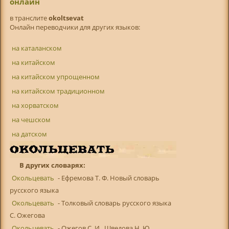
онлайн
в транслитe
okoltsevat
Онлайн переводчики для других языков:
на каталанском
на китайском
на китайском упрощенном
на китайском традиционном
на хорватском
на чешском
на датском
В других словарях:
Окольцевать
- Ефремова Т. Ф. Новый словарь
русского языка
Окольцевать
- Толковый словарь русского языка
С. Ожегова
Окольцевать
- Ожегов С. И., Шведова Н. Ю.