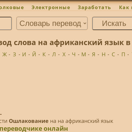
олковые
Электронные
Заработать
Как 
од слова на африканский язык в
-
Ж
-
З
-
И
-
Й
-
К
-
Л
-
Х
-
Ч
-
М
-
Я
-
Н
-
С
-
П
-
-
ести
Ошлакование
на на африканский язык
 переводчике онлайн