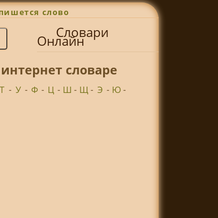
пишется слово
Словари
Онлайн
 интернет словаре
Т
-
У
-
Ф
-
Ц
-
Ш
-
Щ
-
Э
-
Ю
-