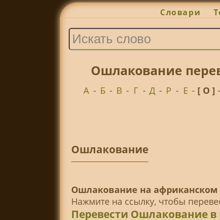
Словари
Т
Ошлакование перев
А
-
Б
-
В
-
Г
-
Д
-
Р
-
Е
-
[ О ]
Ошлакование
Ошлакование на африканском 
Нажмите на ссылку, чтобы перев
Перевести Ошлакование в