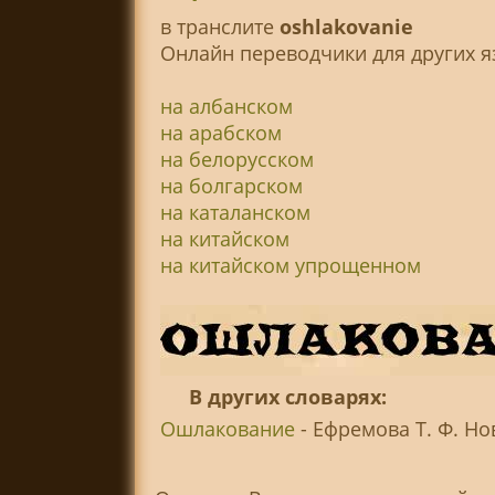
в транслитe
oshlakovanie
Онлайн переводчики для других я
на албанском
на арабском
на белорусском
на болгарском
на каталанском
на китайском
на китайском упрощенном
В других словарях:
Ошлакование
- Ефремова Т. Ф. Но