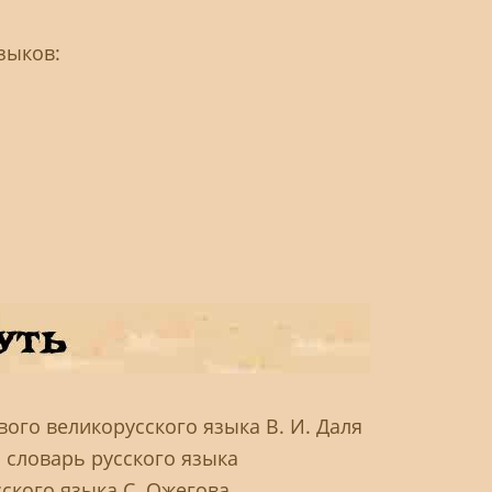
зыков:
ого великорусского языка В. И. Даля
 словарь русского языка
ского языка С. Ожегова