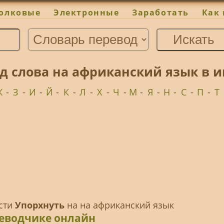
олковые
Электронные
Заработать
Как 
д слова на африканский язык в и
Ж
-
З
-
И
-
Й
-
К
-
Л
-
Х
-
Ч
-
М
-
Я
-
Н
-
С
-
П
-
Т
ести
Упорхнуть
на на африканский язык
реводчике онлайн