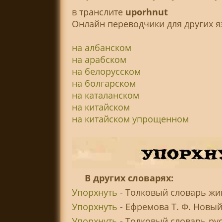
в транслитe
uporhnut
Онлайн переводчики для других я
на албанском
на арабском
на белорусском
на болгарском
на каталанском
на китайском
на китайском упрощенном
В других словарях:
Упорхнуть
- Толковый словарь жив
Упорхнуть
- Ефремова Т. Ф. Новый
Упорхнуть
- Толковый словарь рус