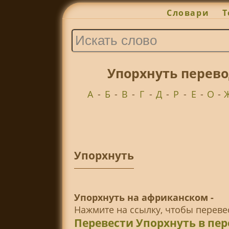
Словари
Т
Упорхнуть перево
А
-
Б
-
В
-
Г
-
Д
-
Р
-
Е
-
О
-
Упорхнуть
Упорхнуть на африканском -
Нажмите на ссылку, чтобы перев
Перевести Упорхнуть в пе