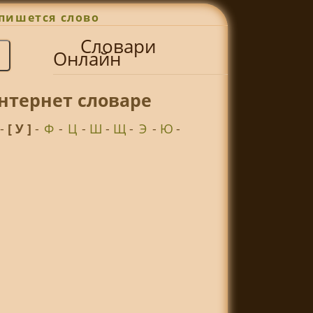
пишется слово
Словари
Онлайн
нтернет словаре
-
[ У ]
-
Ф
-
Ц
-
Ш
-
Щ
-
Э
-
Ю
-