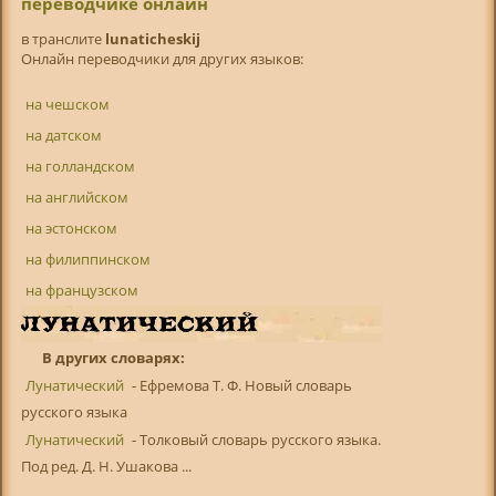
переводчике онлайн
в транслитe
lunaticheskij
Онлайн переводчики для других языков:
на чешском
на датском
на голландском
на английском
на эстонском
на филиппинском
на французском
В других словарях:
Лунатический
- Ефремова Т. Ф. Новый словарь
русского языка
Лунатический
- Толковый словарь русского языка.
Под ред. Д. Н. Ушакова ...