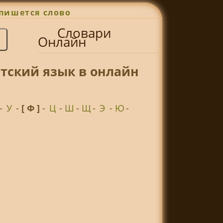
пишется слово
Словари
Онлайн
тский язык в онлайн
-
У
-
[ Ф ]
-
Ц
-
Ш
-
Щ
-
Э
-
Ю
-