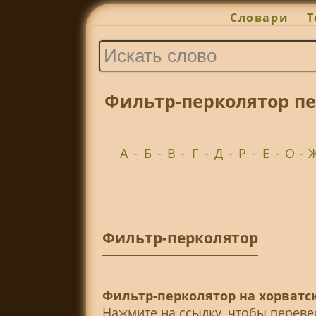
Словари
Т
Фильтр-перколятор пе
А
-
Б
-
В
-
Г
-
Д
-
Р
-
Е
-
О
-
Фильтр-перколятор
Фильтр-перколятор на хорватск
Нажмите на ссылку, чтобы перев