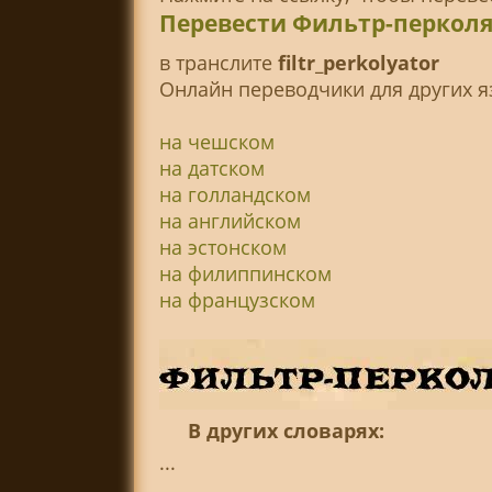
Перевести Фильтр-перколя
в транслитe
filtr_perkolyator
Онлайн переводчики для других я
на чешском
на датском
на голландском
на английском
на эстонском
на филиппинском
на французском
В других словарях:
...