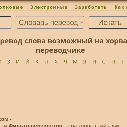
олковые
Электронные
Заработать
Как 
ревод слова возможный на хорва
переводчике
Ж
-
З
-
И
-
Й
-
К
-
Л
-
Х
-
Ч
-
М
-
Я
-
Н
-
С
-
П
-
Т
ом -
ести
Фильтр-перколятор
на на хорватский язык