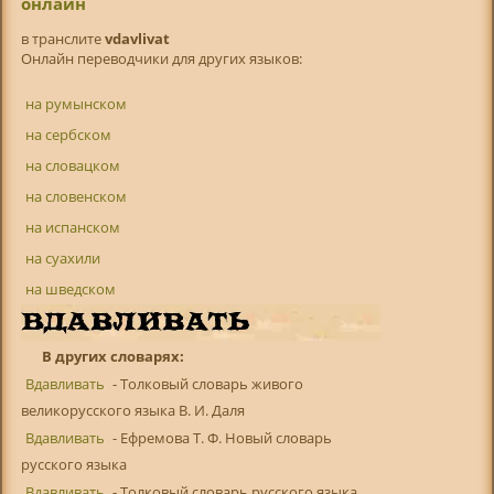
онлайн
в транслитe
vdavlivat
Онлайн переводчики для других языков:
на румынском
на сербском
на словацком
на словенском
на испанском
на суахили
на шведском
В других словарях:
Вдавливать
- Толковый словарь живого
великорусского языка В. И. Даля
Вдавливать
- Ефремова Т. Ф. Новый словарь
русского языка
Вдавливать
- Толковый словарь русского языка.