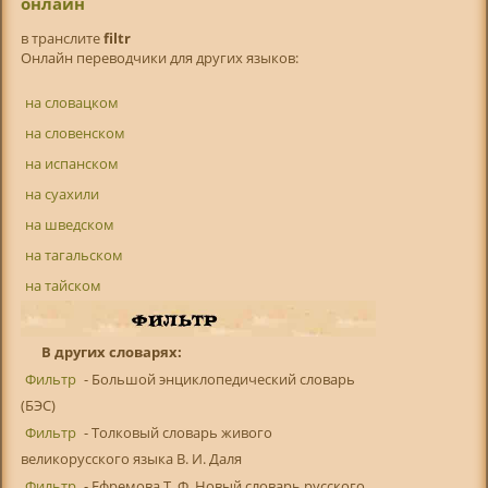
онлайн
в транслитe
filtr
Онлайн переводчики для других языков:
на словацком
на словенском
на испанском
на суахили
на шведском
на тагальском
на тайском
В других словарях:
Фильтр
- Большой энциклопедический словарь
(БЭС)
Фильтр
- Толковый словарь живого
великорусского языка В. И. Даля
Фильтр
- Ефремова Т. Ф. Новый словарь русского