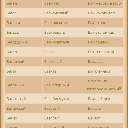
Баган
Базилик
Бак-мерсеризатор
Багас
Базиликовый
Бак-накопитель
Багасса
Базирование
Бак-отсек
Багдад
Базировать
Бак-отстойник
Багдадский
Базироваться
Бак-поддон
Багер
Базис
Бак-сепаратор
Багерный
Базисный
Бакалавр
Багет
Базить
Бакалейный
Бакалейно-
Багетный
Базнапорный
гастрономический
Багетовый
Базобисмутить
Бакалейщик
Багийский
Базовый
Бакалея
Багио
Базофил
Бакаут
Багор
Базофилий
Бакаутовый