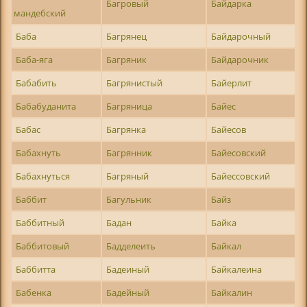
Багровый
Байдарка
мандебский
Баба
Багрянец
Байдарочный
Баба-яга
Багряник
Байдарочник
Бабабить
Багрянистый
Байерлит
Бабабуданита
Багряница
Байес
Бабас
Багрянка
Байесов
Бабахнуть
Багрянник
Байесовский
Бабахнуться
Багряный
Байессовский
Баббит
Багульник
Байз
Баббитный
Бадан
Байка
Баббитовый
Бадделеить
Байкал
Баббитта
Бадеиный
Байкалеина
Бабенка
Бадейный
Байкалин