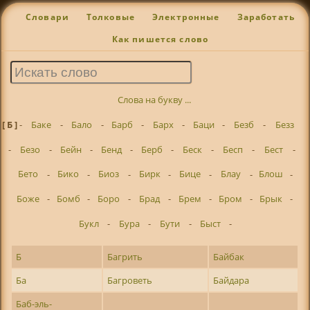
Словари
Толковые
Электронные
Заработать
Как пишется слово
Слова на букву ...
[ Б ]
-
Баке
-
Бало
-
Барб
-
Барх
-
Баци
-
Безб
-
Безз
-
Безо
-
Бейн
-
Бенд
-
Берб
-
Беск
-
Бесп
-
Бест
-
Бето
-
Бико
-
Биоз
-
Бирк
-
Бице
-
Блау
-
Блош
-
Боже
-
Бомб
-
Боро
-
Брад
-
Брем
-
Бром
-
Брык
-
Букл
-
Бура
-
Бути
-
Быст
-
Б
Багрить
Байбак
Ба
Багроветь
Байдара
Баб-эль-