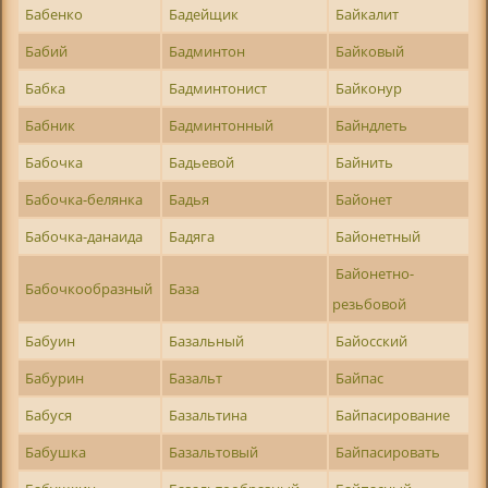
Бабенко
Бадейщик
Байкалит
Бабий
Бадминтон
Байковый
Бабка
Бадминтонист
Байконур
Бабник
Бадминтонный
Байндлеть
Бабочка
Бадьевой
Байнить
Бабочка-белянка
Бадья
Байонет
Бабочка-данаида
Бадяга
Байонетный
Байонетно-
Бабочкообразный
База
резьбовой
Бабуин
Базальный
Байосский
Бабурин
Базальт
Байпас
Бабуся
Базальтина
Байпасирование
Бабушка
Базальтовый
Байпасировать