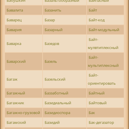
Бабушкин
Базальтообразный
Байпасный
Бавалита
Базанить
Байт
Баварец
Базар
Байт-код
Бавария
Базарный
Байт-модульный
Байт-
Баварка
Базедов
мулвтиплексный
Байт-
Баварский
Базель
мультиплексный
Байт-
Багаж
Базельский
ориентировать
Багажный
Баззаботный
Байтный
Багажник
Базидиальный
Байтовый
Багажно-грузовой
Базидиоспора
Бак
Багамский
Базидий
Бак-дегазатор