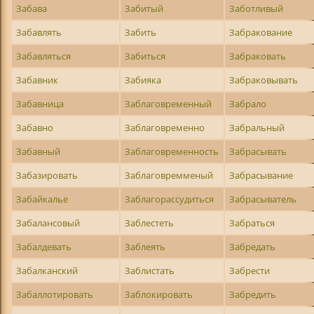
Забава
Забитый
Заботливый
Забавлять
Забить
Забракование
Забавляться
Забиться
Забраковать
Забавник
Забияка
Забраковывать
Забавница
Заблаговременный
Забрало
Забавно
Заблаговременно
Забральный
Забавный
Заблаговременность
Забрасывать
Забазировать
Заблаговремменый
Забрасывание
Забайкалье
Заблагорассудиться
Забрасыватель
Забалансовый
Заблестеть
Забраться
Забалдевать
Заблеять
Забредать
Забалканский
Заблистать
Забрести
Забаллотировать
Заблокировать
Забредить