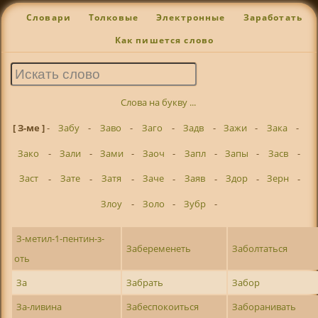
Словари
Толковые
Электронные
Заработать
Как пишется слово
Слова на букву ...
[ З-ме ]
-
Забу
-
Заво
-
Заго
-
Задв
-
Зажи
-
Зака
-
Зако
-
Зали
-
Зами
-
Заоч
-
Запл
-
Запы
-
Засв
-
Заст
-
Зате
-
Затя
-
Заче
-
Заяв
-
Здор
-
Зерн
-
Злоу
-
Золо
-
Зубр
-
З-метил-1-пентин-з-
Забеременеть
Заболтаться
оть
За
Забрать
Забор
За-ливина
Забеспокоиться
Заборанивать