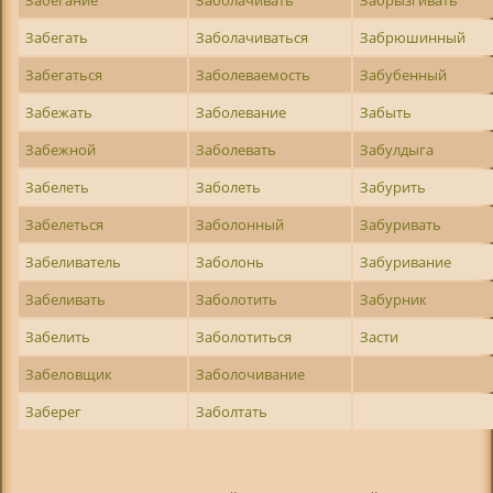
Забегать
Заболачиваться
Забрюшинный
Забегаться
Заболеваемость
Забубенный
Забежать
Заболевание
Забыть
Забежной
Заболевать
Забулдыга
Забелеть
Заболеть
Забурить
Забелеться
Заболонный
Забуривать
Забеливатель
Заболонь
Забуривание
Забеливать
Заболотить
Забурник
Забелить
Заболотиться
Засти
Забеловщик
Заболочивание
Заберег
Заболтать