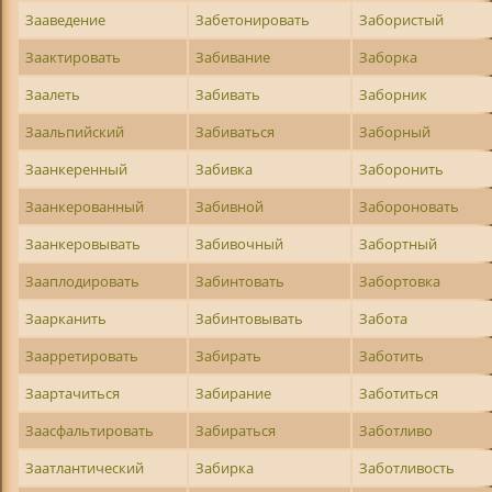
Зааведение
Забетонировать
Забористый
Заактировать
Забивание
Заборка
Заалеть
Забивать
Заборник
Заальпийский
Забиваться
Заборный
Заанкеренный
Забивка
Заборонить
Заанкерованный
Забивной
Забороновать
Заанкеровывать
Забивочный
Забортный
Зааплодировать
Забинтовать
Забортовка
Заарканить
Забинтовывать
Забота
Заарретировать
Забирать
Заботить
Заартачиться
Забирание
Заботиться
Заасфальтировать
Забираться
Заботливо
Заатлантический
Забирка
Заботливость