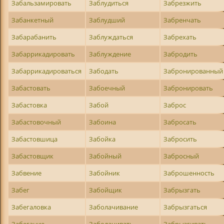
Забальзамировать
Заблудиться
Забрезжить
Забанкетный
Заблудший
Забренчать
Забарабанить
Заблуждаться
Забрехать
Забаррикадировать
Заблуждение
Забродить
Забаррикадироваться
Забодать
Забронированный
Забастовать
Забоечный
Забронировать
Забастовка
Забой
Заброс
Забастовочный
Забоина
Забросать
Забастовшица
Забойка
Забросить
Забастовщик
Забойный
Забросный
Забвение
Забойник
Заброшенность
Забег
Забойщик
Забрызгать
Забегаловка
Заболачивание
Забрызгаться
Забегание
Заболачивать
Забрызгивать