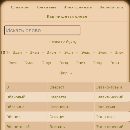
Словари
Толковые
Электронные
Заработать
Как пишется слово
Слова на букву ...
[ Э ]
-
Эдви
-
Экви
-
Экон
-
Эксп
-
Элас
-
Элек
-
Элек
-
Элек
-
Эмал
-
Эндо
-
Энэд
-
Эпиэ
-
Эрод
-
Этан
-
Эфир
-
Э
Эверест
Эвтакситовый
Эбеновый
Эверетта
Эвтактический
Эбланина
Эверниин
Эвтаназия
Эбонит
Эвикция
Эвтектика
Эбонитовый
Эвипать
Эвтектический