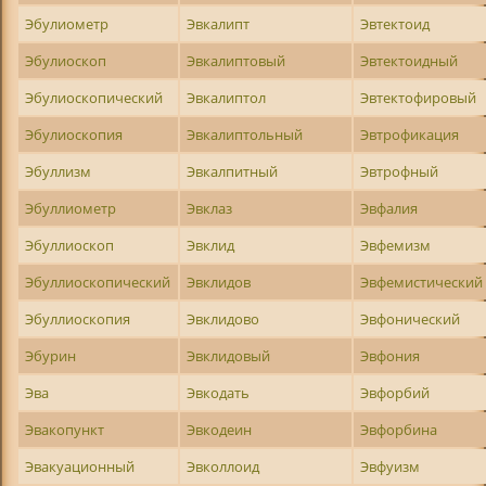
Эбулиометр
Эвкалипт
Эвтектоид
Эбулиоскоп
Эвкалиптовый
Эвтектоидный
Эбулиоскопический
Эвкалиптол
Эвтектофировый
Эбулиоскопия
Эвкалиптольный
Эвтрофикация
Эбуллизм
Эвкалпитный
Эвтрофный
Эбуллиометр
Эвклаз
Эвфалия
Эбуллиоскоп
Эвклид
Эвфемизм
Эбуллиоскопический
Эвклидов
Эвфемистический
Эбуллиоскопия
Эвклидово
Эвфонический
Эбурин
Эвклидовый
Эвфония
Эва
Эвкодать
Эвфорбий
Эвакопункт
Эвкодеин
Эвфорбина
Эвакуационный
Эвколлоид
Эвфуизм