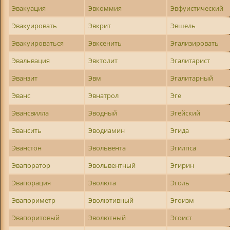
Эвакуация
Эвкоммия
Эвфуистический
Эвакуировать
Эвкрит
Эвшель
Эвакуироваться
Эвксенить
Эгализировать
Эвальвация
Эвктолит
Эгалитарист
Эванзит
Эвм
Эгалитарный
Эванс
Эвнатрол
Эге
Эвансвилла
Эводный
Эгейский
Эвансить
Эводиамин
Эгида
Эванстон
Эвольвента
Эгилпса
Эвапоратор
Эвольвентный
Эгирин
Эвапорация
Эволюта
Эголь
Эвапориметр
Эволютивный
Эгоизм
Эвапоритовый
Эволютный
Эгоист