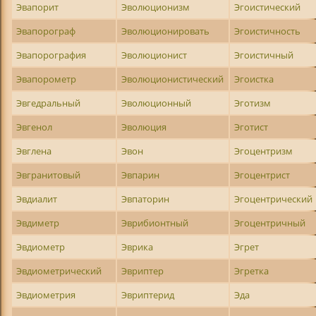
Эвапорит
Эволюционизм
Эгоистический
Эвапорограф
Эволюционировать
Эгоистичность
Эвапорография
Эволюционист
Эгоистичный
Эвапорометр
Эволюционистический
Эгоистка
Эвгедральный
Эволюционный
Эготизм
Эвгенол
Эволюция
Эготист
Эвглена
Эвон
Эгоцентризм
Эвгранитовый
Эвпарин
Эгоцентрист
Эвдиалит
Эвпаторин
Эгоцентрический
Эвдиметр
Эврибионтный
Эгоцентричный
Эвдиометр
Эврика
Эгрет
Эвдиометрический
Эвриптер
Эгретка
Эвдиометрия
Эвриптерид
Эда