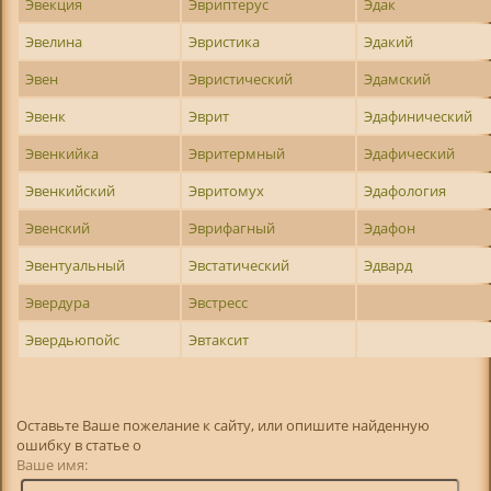
Эвекция
Эвриптерус
Эдак
Эвелина
Эвристика
Эдакий
Эвен
Эвристический
Эдамский
Эвенк
Эврит
Эдафинический
Эвенкийка
Эвритермный
Эдафический
Эвенкийский
Эвритомух
Эдафология
Эвенский
Эврифагный
Эдафон
Эвентуальный
Эвстатический
Эдвард
Эвердура
Эвстресс
Эвердьюпойс
Эвтаксит
Оставьте Ваше пожелание к сайту, или опишите найденную
ошибку в статье о
Ваше имя: