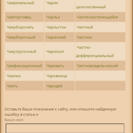
Чаерезальный
Чарли
целочисленный
Чаеторговец
Чарльз
Частичностелющийся
Чаеуборочать
Чарльстон
Частный
Чаеуборочный
Чармоний
Частник
Частно-
Чаеутрусочный
Чарнокит
дифференциальный
Чаефиксационный
Чаровать
Частновладельческий
Чаинка
Чаровница
Чаять
Чародей
Оставьте Ваше пожелание к сайту, или опишите найденную
ошибку в статье о
Ваше имя: