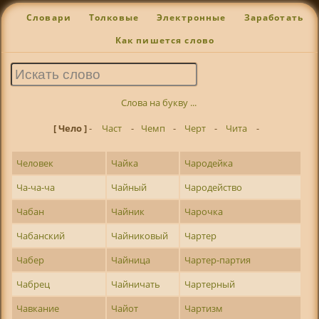
Словари
Толковые
Электронные
Заработать
Как пишется слово
Слова на букву ...
[ Чело ]
-
Част
-
Чемп
-
Черт
-
Чита
-
Человек
Чайка
Чародейка
Ча-ча-ча
Чайный
Чародейство
Чабан
Чайник
Чарочка
Чабанский
Чайниковый
Чартер
Чабер
Чайница
Чартер-партия
Чабрец
Чайничать
Чартерный
Чавкание
Чайот
Чартизм