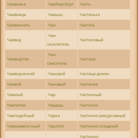
Чаевника
Чамберсбург
Часть
Чаевница
Чамыш
Частенько
Чаевничать
Чан
Частить
Чан-
Чаевод
Частиковый
окислитель
Чан-
Чаеводство
Частица
смеситель
Чаеводческий
Чановой
Частица-домен
Чаевой
Чановый
Частичка
Чаемый
Чар
Частичный
Чаепитие
Чардаш
Частично
Чаеподобный
Чарка
Частично-рекурсивный
Чаеразвесочный
Чарлзти
Частично-складный
Частично-