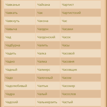
Чавканье
Чайхана
Чартист
Чавкать
Чак
Чартистский
Чавкнуть
Чакона
Час
Чавыча
Чалдон
Часами
Чад
Чалдонский
Часок
Чадбурна
Чалить
Часы
Чадить
Чалка
Часовой
Чадно
Чалма
Часовня
Чадный
Чалмерс
Часовщик
Чадо
Чалочный
Часом
Чадолюбивый
Чалтык
Часомер
Чадра
Чалый
Часослов
Чадский
Чальмерзить
Частый