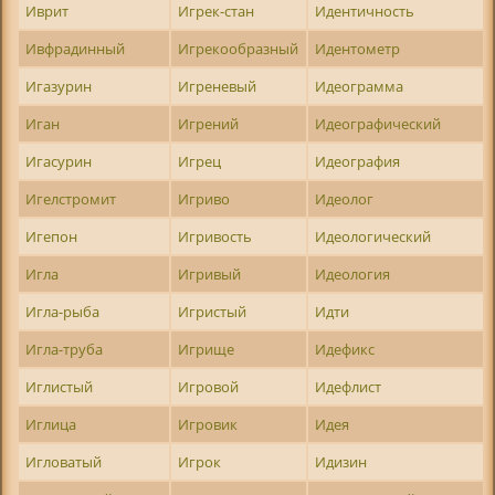
Иврит
Игрек-стан
Идентичность
Ивфрадинный
Игрекообразный
Идентометр
Игазурин
Игреневый
Идеограмма
Иган
Игрений
Идеографический
Игасурин
Игрец
Идеография
Игелстромит
Игриво
Идеолог
Игепон
Игривость
Идеологический
Игла
Игривый
Идеология
Игла-рыба
Игристый
Идти
Игла-труба
Игрище
Идефикс
Иглистый
Игровой
Идефлист
Иглица
Игровик
Идея
Игловатый
Игрок
Идизин