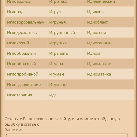
Игловидный
Игротека
Идиллический
Игловод
Игрун
Идиллия
Игловорсовальный
Игрунья
Идиобласт
Иглодержатель
Игрушечный
Идиогенит
Иглокожий
Игрушка
Идиогенный
Иглообразиый
Игрывать
Идиом
Иглообразный
Игуана
Идиоматизм
Иглопробивной
Игумен
Идиоматика
Иглосдавливание
Игуменья
Иглотерапия
Ида
Оставьте Ваше пожелание к сайту, или опишите найденную
ошибку в статье о
Ваше имя: