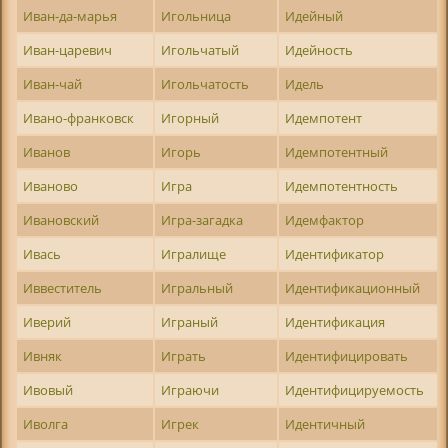
Иван-да-марья
Игольница
Идейный
Иван-царевич
Игольчатый
Идейность
Иван-чай
Игольчатость
Идель
Ивано-франковск
Игорный
Идемпотент
Иванов
Игорь
Идемпотентный
Иваново
Игра
Идемпотентность
Ивановский
Игра-загадка
Идемфактор
Ивась
Игралище
Идентификатор
Иввеститель
Игральный
Идентификационный
Иверий
Играный
Идентификация
Ивняк
Играть
Идентифицировать
Ивовый
Играючи
Идентифицируемость
Иволга
Игрек
Идентичный