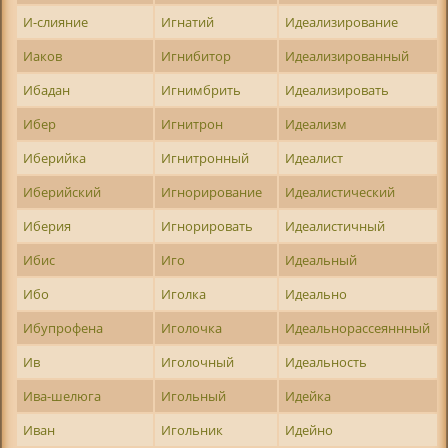
И-слияние
Игнатий
Идеализирование
Иаков
Игнибитор
Идеализированный
Ибадан
Игнимбрить
Идеализировать
Ибер
Игнитрон
Идеализм
Иберийка
Игнитронный
Идеалист
Иберийский
Игнорирование
Идеалистический
Иберия
Игнорировать
Идеалистичный
Ибис
Иго
Идеальный
Ибо
Иголка
Идеально
Ибупрофена
Иголочка
Идеальнорассеяннный
Ив
Иголочный
Идеальность
Ива-шелюга
Игольный
Идейка
Иван
Игольник
Идейно