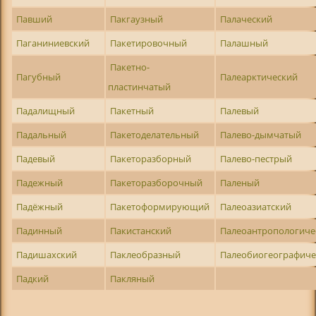
Павший
Пакгаузный
Палаческий
Паганиниевский
Пакетировочный
Палашный
Пакетно-
Пагубный
Палеарктический
пластинчатый
Падалищный
Пакетный
Палевый
Падальный
Пакетоделательный
Палево-дымчатый
Падевый
Пакеторазборный
Палево-пестрый
Падежный
Пакеторазборочный
Паленый
Падёжный
Пакетоформирующий
Палеоазиатский
Падинный
Пакистанский
Палеоантропологиче
Падишахский
Паклеобразный
Палеобиогеографиче
Падкий
Пакляный