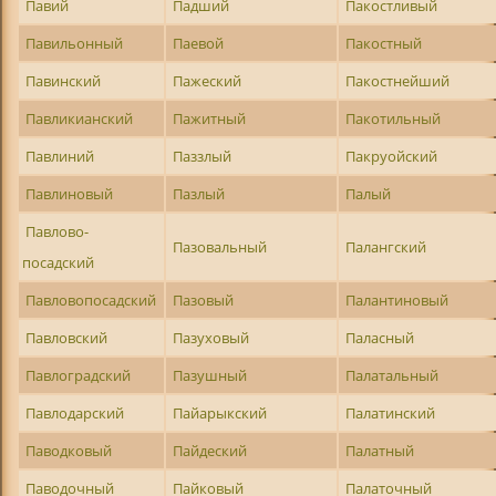
Павий
Падший
Пакостливый
Павильонный
Паевой
Пакостный
Павинский
Пажеский
Пакостнейший
Павликианский
Пажитный
Пакотильный
Павлиний
Паззлый
Пакруойский
Павлиновый
Пазлый
Палый
Павлово-
Пазовальный
Палангский
посадский
Павловопосадский
Пазовый
Палантиновый
Павловский
Пазуховый
Паласный
Павлоградский
Пазушный
Палатальный
Павлодарский
Пайарыкский
Палатинский
Паводковый
Пайдеский
Палатный
Паводочный
Пайковый
Палаточный