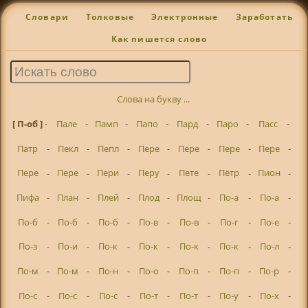
Словари
Толковые
Электронные
Заработать
Как пишется слово
Слова на букву ...
[ П-об ]
-
Пале
-
Памп
-
Папо
-
Пард
-
Паро
-
Пасс
-
Патр
-
Пекл
-
Пепл
-
Пере
-
Пере
-
Пере
-
Пере
-
Пере
-
Пере
-
Пери
-
Перу
-
Пете
-
Пётр
-
Пион
-
Пифа
-
План
-
Плей
-
Плод
-
Площ
-
По-а
-
По-а
-
По-б
-
По-б
-
По-б
-
По-в
-
По-в
-
По-г
-
По-е
-
По-з
-
По-и
-
По-к
-
По-к
-
По-к
-
По-к
-
По-л
-
По-м
-
По-м
-
По-н
-
По-о
-
По-п
-
По-п
-
По-р
-
По-с
-
По-с
-
По-с
-
По-т
-
По-т
-
По-у
-
По-х
-