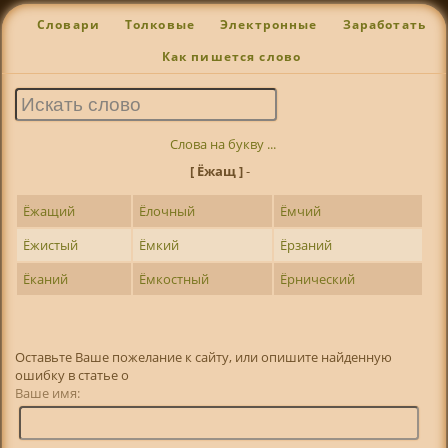
Словари
Толковые
Электронные
Заработать
Как пишется слово
Слова на букву ...
[ Ёжащ ]
-
Ёжащий
Ёлочный
Ёмчий
Ёжистый
Ёмкий
Ёрзаний
Ёканий
Ёмкостный
Ёрнический
Оставьте Ваше пожелание к сайту, или опишите найденную
ошибку в статье о
Ваше имя: