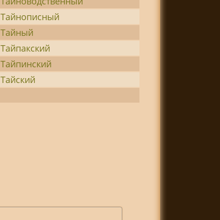
Тайноводственный
Тайнописный
Тайный
Тайпакский
Тайпинский
Тайский