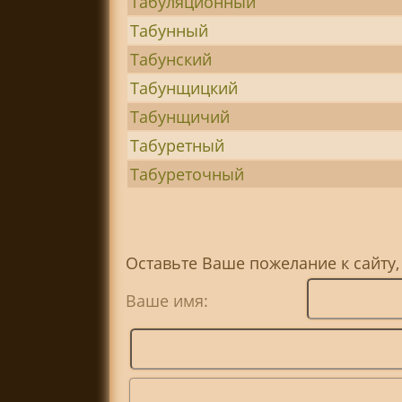
Табуляционный
Табунный
Табунский
Табунщицкий
Табунщичий
Табуретный
Табуреточный
Оставьте Ваше пожелание к сайту,
Ваше имя: