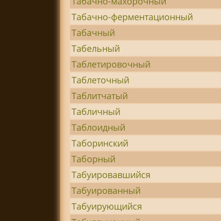
Табачно-махорочный
Табачно-ферментационный
Табачный
Табельный
Таблетировочный
Таблеточный
Таблитчатый
Табличный
Таблоидный
Таборинский
Таборный
Табуировавшийся
Табуированный
Табуирующийся