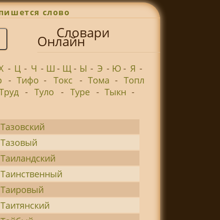
пишется слово
Словари
Онлайн
Х
-
Ц
-
Ч
-
Ш
-
Щ
-
Ы
-
Э
-
Ю
-
Я
-
р
-
Тифо
-
Токс
-
Тома
-
Топл
Труд
-
Туло
-
Туре
-
Тыкн
-
Тазовский
Тазовый
Таиландский
Таинственный
Таировый
Таитянский