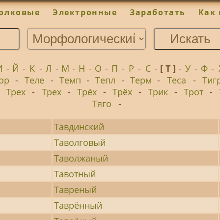
олковые
Электронные
Заработать
Как 
И
-
Й
-
К
-
Л
-
М
-
Н
-
О
-
П
-
Р
-
С
-
[ Т ]
-
У
-
Ф
-
ор
-
Теле
-
Темп
-
Тепл
-
Терм
-
Теса
-
Тиг
-
Трех
-
Трех
-
Трёх
-
Трёх
-
Трик
-
Трот
-
Тяго
-
Тавдинский
Таволговый
Таволжаный
Тавотный
Тавреный
Таврённый