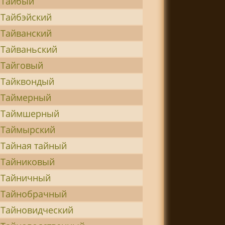
Тайбый
Тайбэйский
Тайванский
Тайваньский
Тайговый
Тайквондый
Таймерный
Таймшерный
Таймырский
Тайная тайный
Тайниковый
Тайничный
Тайнобрачный
Тайновидческий