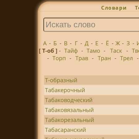
Словари
Т
А
-
Б
-
В
-
Г
-
Д
-
Е
-
Ё
-
Ж
-
З
-
[ Т-об ]
-
Тайф
-
Тамо
-
Таск
-
Тв
-
Торп
-
Трав
-
Тран
-
Трел
Т-образный
Табакерочный
Табаководческий
Табаковязальный
Табакорезальный
Табасаранский