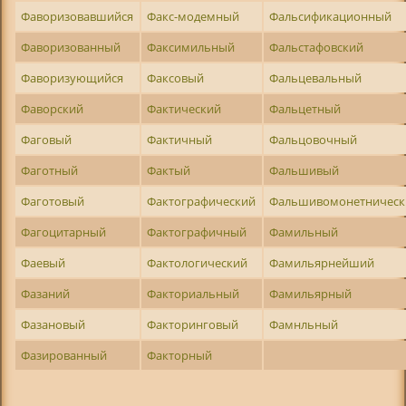
Фаворизовавшийся
Факс-модемный
Фальсификационный
Фаворизованный
Факсимильный
Фальстафовский
Фаворизующийся
Факсовый
Фальцевальный
Фаворский
Фактический
Фальцетный
Фаговый
Фактичный
Фальцовочный
Фаготный
Фактый
Фальшивый
Фаготовый
Фактографический
Фальшивомонетническ
Фагоцитарный
Фактографичный
Фамильный
Фаевый
Фактологический
Фамильярнейший
Фазаний
Факториальный
Фамильярный
Фазановый
Факторинговый
Фамнльный
Фазированный
Факторный