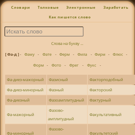
Словари
Толковые
Электронные
Заработать
Как пишется слово
Слова на букву ...
[ Фа-д ]
-
Фаму
-
Фате
-
Ферм
-
Фила
-
Фирм
-
Флюс
-
Форм
-
Фото
-
Фрег
-
Фукс
-
Фа-диез-мажорный
Фазисный
Факторподобный
Фа-диез-минорный
Фазный
Факторский
Фа-диезный
Фазоамплитудный
Фактурный
Фазово-
Фа-мажорный
Факультативный
амплитудный
Фазово-
Фа-минорный
Факультетский