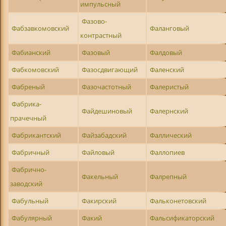
импульсный
Фазово-
Фабзавкомовский
Фаланговый
контрастный
Фабианский
Фазовый
Фалдовый
Фабкомовский
Фазосдвигающий
Фаленский
Фабреный
Фазочастотный
Фалеристый
Фабрика-
Файдешиновый
Фалернский
прачечный
Фабрикантский
Файзабадский
Фаллический
Фабричный
Файловый
Фаллопиев
Фабрично-
Факельный
Фалрепный
заводский
Фабульный
Факирский
Фальконетовский
Фабулярный
Факий
Фальсификаторский