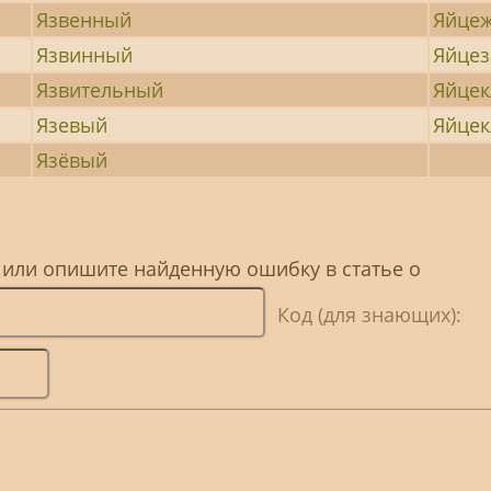
Язвенный
Яйце
Язвинный
Яйцез
Язвительный
Яйце
Язевый
Яйце
Язёвый
 или опишите найденную ошибку в статье о
Код (для знающих):