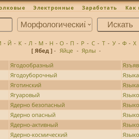
олковые
Электронные
Заработать
Как 
И
-
Й
-
К
-
Л
-
М
-
Н
-
О
-
П
-
Р
-
С
-
Т
-
У
-
Ф
-
Х
[ Ябед ]
-
Яйце
-
Ярлы
-
Ягодообразный
Язъяв
Ягодоуборочный
Языка
Яготинский
Язык
Ягуаровый
Язык
Ядерно безопасный
Языко
Ядерно опасный
Язык
Ядерно-активный
Язык
Ядерно-космический
Язык