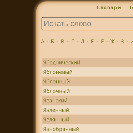
Словари
Т
А
-
Б
-
В
-
Г
-
Д
-
Е
-
Ё
-
Ж
-
З
-
Ябеднический
Яблоневый
Яблонный
Яблочный
Яванский
Явленный
Являнный
Явнобрачный