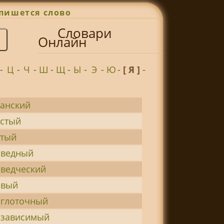
пишется слово
Словари
Онлайн
-
Ц
-
Ч
-
Ш
-
Щ
-
Ы
-
Э
-
Ю
-
[ Я ]
-
анский
стый
атый
оведный
ведческий
овый
оглоточный
озависимый