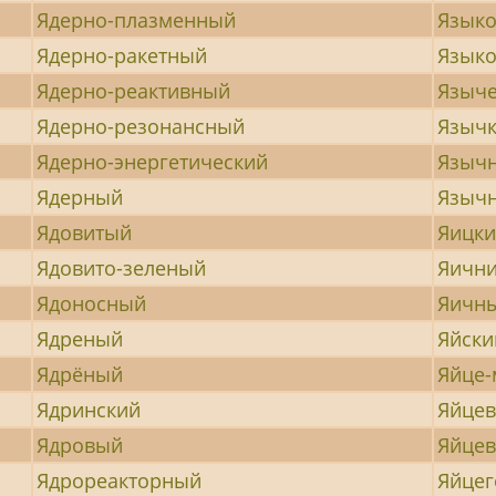
Ядерно-плазменный
Язык
Ядерно-ракетный
Языко
Ядерно-реактивный
Языче
Ядерно-резонансный
Языч
Ядерно-энергетический
Языч
Ядерный
Языч
Ядовитый
Яицк
Ядовито-зеленый
Яичн
Ядоносный
Яичн
Ядреный
Яйски
Ядрёный
Яйце-
Ядринский
Яйце
Ядровый
Яйце
Ядрореакторный
Яйце