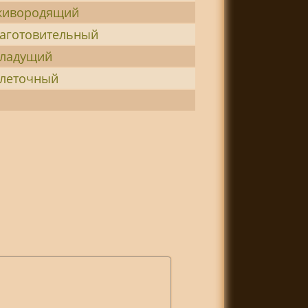
живородящий
аготовительный
кладущий
клеточный