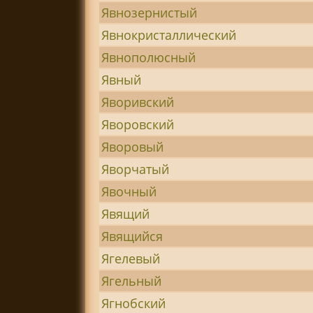
Явнозернистый
Явнокристаллический
Явнополюсный
Явный
Яворивский
Яворовский
Яворовый
Яворчатый
Явочный
Явящий
Явящийся
Ягелевый
Ягельный
Ягнобский