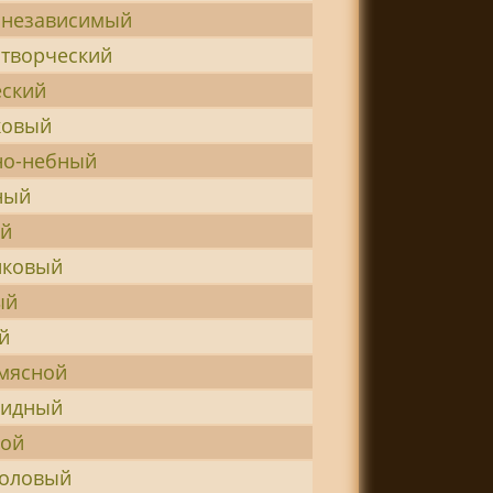
онезависимый
творческий
ский
ковый
но-небный
ный
ий
иковый
ый
й
мясной
видный
вой
головый