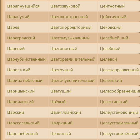
Царапнувшийся
Цветозвуковой
Цейтнотный
Царапучий
Цветоконтрастный
Цейхгаузный
Царев
Цветокорректорный
Цековский
Цареградский
Цветомузыкальный
Целебнейший
Царений
Цветоносный
Целебный
Цареубийственный
Цветоразличительный
Целевой
Царистский
Цветочный
Целенаправленный
Царица небесный
Цветочувствительный
Целенький
Царицынский
Цветущий
Целесообразнейши
Царичанский
Цвёлый
Целестинский
Царский
Цвинглианский
Целеустановочный
Царскосельский
Цвирканий
Целеустремленный
Царь небесный
Цевочный
Целеустремлённый