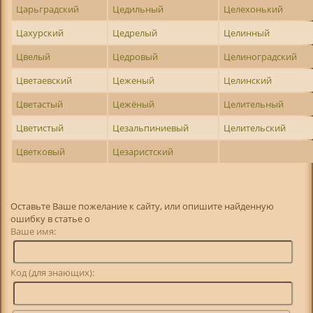
Царьградский
Цедильный
Целехонький
Цахурский
Цедрелый
Целинный
Цвелый
Цедровый
Целиноградский
Цветаевский
Цеженый
Целинский
Цветастый
Цежёный
Целительный
Цветистый
Цезальпиниевый
Целительский
Цветковый
Цезаристский
Оставьте Ваше пожелание к сайту, или опишите найденную
ошибку в статье о
Ваше имя:
Код (для знающих):