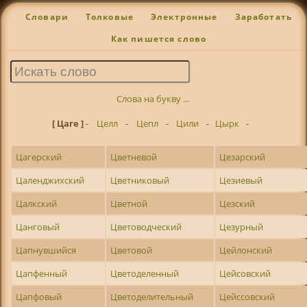
Словари
Толковые
Электронные
Заработать
Как пишется слово
Слова на букву ...
[ Цаге ]
-
Целл
-
Цепл
-
Цили
-
Цырк
-
Цагерский
Цветневой
Цезарский
Цаленджихский
Цветниковый
Цезиевый
Цалкский
Цветной
Цезский
Цанговый
Цветоводческий
Цезурный
Цапнувшийся
Цветовой
Цейлонский
Цапфенный
Цветоделенный
Цейсовский
Цапфовый
Цветоделительный
Цейссовский