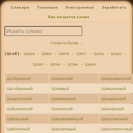
Словари
Толковые
Электронные
Заработать
Как пишется слово
Слова на букву ...
[ Ш-об ]
-
Шарж
-
Швел
-
Шепе
-
Шест
-
Шиль
-
Широ
-
Шлёп
-
Шпал
-
Штам
-
Шуме
-
Ш-образный
Шалашный
Шамшадинский
Ша-образный
Шалевый
Шамшенный
Шаартузский
Шалёванный
Шандальный
Шабалинский
Шалинский
Шанкерный
Шабашный
Шаловливейший
Шансонетный
Шаблонный
Шаловливый
Шансонеточный