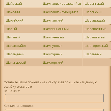
Шайрский
Шампанизировавшийся
Шарангский
Шакалий
Шампанизирующийся
Шаранский
Шакяйский
Шампанский
Шарашащий
Шалый
Шампиньонный
Шарашенный
Шалавый
Шампуневый
Шарашимый
Шалавшийся
Шампунный
Шаргородский
Шаландный
Шампурный
Шаренный
Шаландовый
Шамхорский
Оставьте Ваше пожелание к сайту, или опишите найденную
ошибку в статье о
Ваше имя:
Код (для знающих):