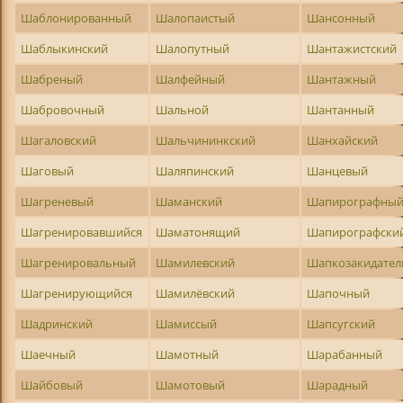
Шаблонированный
Шалопаистый
Шансонный
Шаблыкинский
Шалопутный
Шантажистский
Шабреный
Шалфейный
Шантажный
Шабровочный
Шальной
Шантанный
Шагаловский
Шальчининкский
Шанхайский
Шаговый
Шаляпинский
Шанцевый
Шагреневый
Шаманский
Шапирографны
Шагренировавшийся
Шаматонящий
Шапирографски
Шагренировальный
Шамилевский
Шапкозакидател
Шагренирующийся
Шамилёвский
Шапочный
Шадринский
Шамиссый
Шапсугский
Шаечный
Шамотный
Шарабанный
Шайбовый
Шамотовый
Шарадный