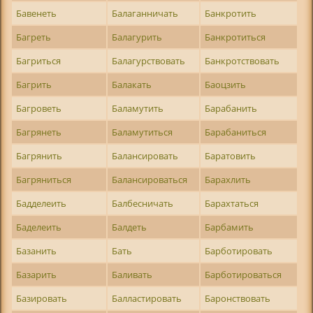
Бавенеть
Балаганничать
Банкротить
Багреть
Балагурить
Банкротиться
Багриться
Балагурствовать
Банкротствовать
Багрить
Балакать
Баоцзить
Багроветь
Баламутить
Барабанить
Багрянеть
Баламутиться
Барабаниться
Багрянить
Балансировать
Баратовить
Багряниться
Балансироваться
Барахлить
Бадделеить
Балбесничать
Барахтаться
Баделеить
Балдеть
Барбамить
Базанить
Бать
Барботировать
Базарить
Баливать
Барботироваться
Базировать
Балластировать
Баронствовать