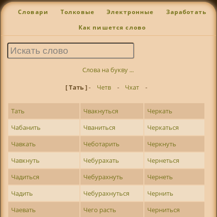
Словари
Толковые
Электронные
Заработать
Как пишется слово
Слова на букву ...
[ Тать ]
-
Четв
-
Чхат
-
Тать
Чвакнуться
Черкать
Чабанить
Чваниться
Черкаться
Чавкать
Чеботарить
Черкнуть
Чавкнуть
Чебурахать
Чернеться
Чадиться
Чебурахнуть
Чернеть
Чадить
Чебурахнуться
Чернить
Чаевать
Чего расть
Черниться