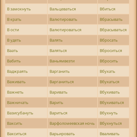
В замокнуть
Вальцеваться
Вбиться
В крать
Валютировать
Вбрасывать
В ости
Валютироваться
Вбрасываться
В удеть
Валять
Вбросать
Ваать
Валяться
Вброситься
Вабить
Ваньямвезти
Вбросить
Ваджраять
Варганить
Вбухать
Важивать
Варганиться
Вбухаться
Важнеть
Варивать
Вбухивать
Важничать
Варить
Вбухиваться
Вазисубануть
Вариться
Вбухнуть
Ваксить
Варфоломеевская ночь
Вбухнуться
Вакситься
Варьировать
Вваливать