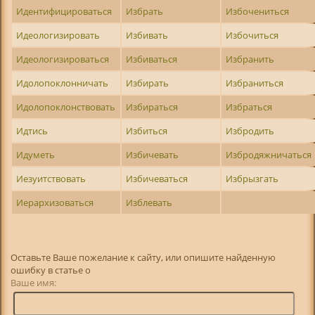
Идентифицироваться
Избрать
Избочениться
Идеологизировать
Избивать
Избочиться
Идеологизироваться
Избиваться
Избранить
Идолопоклонничать
Избирать
Избраниться
Идолопоклонствовать
Избираться
Избраться
Идтись
Избиться
Избродить
Идуметь
Избичевать
Избродяжничаться
Иезуитствовать
Избичеваться
Избрызгать
Иерархизоваться
Изблевать
Оставьте Ваше пожелание к сайту, или опишите найденную
ошибку в статье о
Ваше имя: