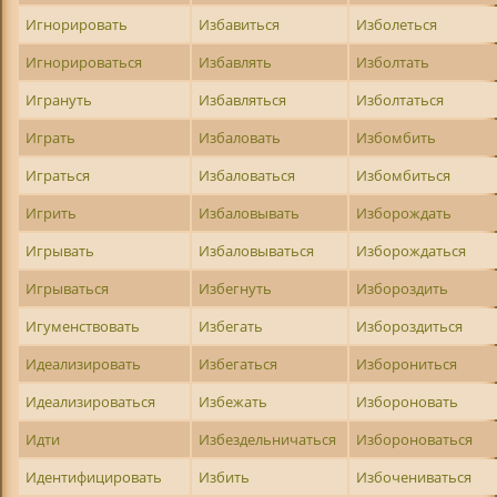
Игнорировать
Избавиться
Изболеться
Игнорироваться
Избавлять
Изболтать
Игрануть
Избавляться
Изболтаться
Играть
Избаловать
Избомбить
Играться
Избаловаться
Избомбиться
Игрить
Избаловывать
Изборождать
Игрывать
Избаловываться
Изборождаться
Игрываться
Избегнуть
Избороздить
Игуменствовать
Избегать
Избороздиться
Идеализировать
Избегаться
Изборониться
Идеализироваться
Избежать
Избороновать
Идти
Избездельничаться
Избороноваться
Идентифицировать
Избить
Избочениваться