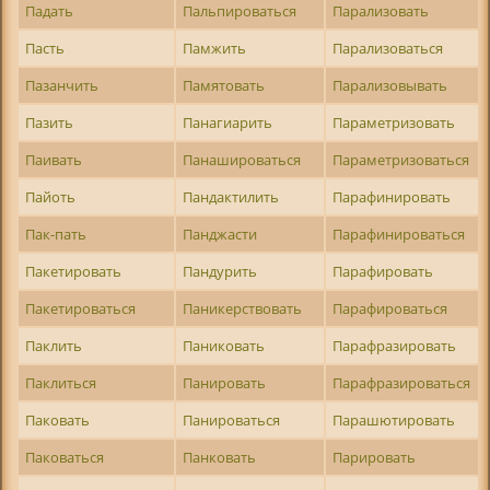
Падать
Пальпироваться
Парализовать
Пасть
Памжить
Парализоваться
Пазанчить
Памятовать
Парализовывать
Пазить
Панагиарить
Параметризовать
Паивать
Панашироваться
Параметризоваться
Пайоть
Пандактилить
Парафинировать
Пак-пать
Панджасти
Парафинироваться
Пакетировать
Пандурить
Парафировать
Пакетироваться
Паникерствовать
Парафироваться
Паклить
Паниковать
Парафразировать
Паклиться
Панировать
Парафразироваться
Паковать
Панироваться
Парашютировать
Паковаться
Панковать
Парировать