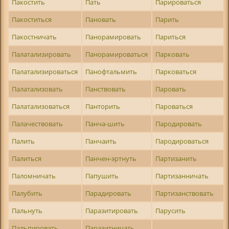
Пакостить
Пать
Парироваться
Пакоститься
Пановать
Парить
Пакостничать
Панорамировать
Париться
Палатализировать
Панорамироваться
Парковать
Палатализироваться
Панофтальмить
Парковаться
Палатализовать
Панствовать
Паровать
Палатализоваться
Панторить
Пароваться
Палачествовать
Панча-шить
Пародировать
Палить
Панчаить
Пародироваться
Палиться
Панчен-эртнуть
Партизанить
Паломничать
Папушить
Партизанничать
Палубить
Парадировать
Партизанствовать
Пальнуть
Паразитировать
Парусить
Пальпировать
Паразитничать