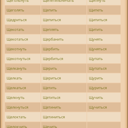
Щегольнуть
Щепетильничать
Щипнуть
Щеголять
Щепить
Щипеть
Щедриться
Щепиться
Щипиться
Щекотать
Щеплять
Щитить
Щекотаться
Щербанить
Щунять
Щекотнуть
Щербить
Щуняться
Щекотнуться
Щербиться
Щупать
Щелкануть
Щерить
Щупаться
Щелкать
Щериться
Щурить
Щелкаться
Щетить
Щуриться
Щелкнуть
Щетиться
Щучить
Щелкнуться
Щетинить
Щучиться
Щелоктать
Щетиниться
Щелокчить
Щечить