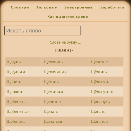
Словари
Толковые
Электронные
Заработать
Как пишется слово
Слова на букву ...
[ Щади ]
-
Щадить
Щелочить
Щечиться
Щадиться
Щелочиться
Щёлкать
Щапить
Щемить
Щёлкнуть
Щаплить
Щемиться
Щёлкнуться
Щебенить
Щениться
Щипануть
Щебениться
Щепать
Щипать
Щебетать
Щепаться
Щипаться