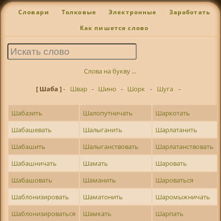
Словари
Толковые
Электронные
Заработать
Как пишется слово
Слова на букву ...
[ Шаба ]
-
Швар
-
Шино
-
Шорк
-
Шуга
-
Шабазить
Шалопутничать
Шаркотать
Шабашевать
Шалыганить
Шарлатанить
Шабашить
Шалыганствовать
Шарлатанствовать
Шабашничать
Шамать
Шаровать
Шабашовать
Шаманить
Шароваться
Шаблонизировать
Шаматонить
Шаромыжничать
Шаблонизироваться
Шамкать
Шарпать