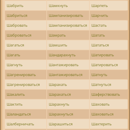
Шабрить
Шамкнуть
Шарпеть
Шабриться
Шампанизировать
Шарчить
Шабровать
Шампанизироваться
Шастать
Шаброваться
Шамрать
Шатать
Шагаться
Шамшить
Шататься
Шагать
Шандарахнуть
Шатировать
Шагнуть
Шантажировать
Шатироваться
Шагренировать
Шантажироваться
Шатнуть
Шагренироваться
Шарахать
Шатнуться
Шакалить
Шарахаться
Шаферствовать
Шактить
Шарахнуть
Шаховать
Шаландаться
Шарахнуться
Шаховаться
Шалберничать
Шарашиться
Шахтерить