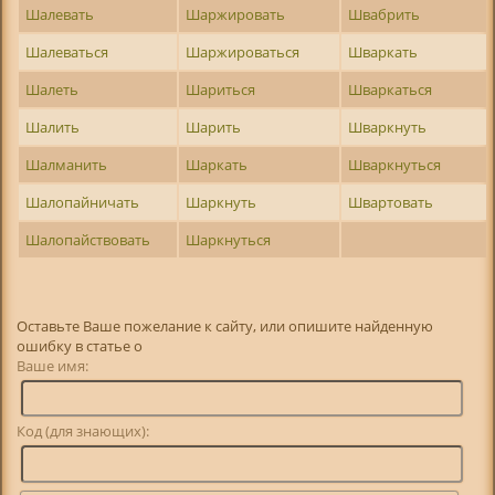
Шалевать
Шаржировать
Швабрить
Шалеваться
Шаржироваться
Шваркать
Шалеть
Шариться
Шваркаться
Шалить
Шарить
Шваркнуть
Шалманить
Шаркать
Шваркнуться
Шалопайничать
Шаркнуть
Швартовать
Шалопайствовать
Шаркнуться
Оставьте Ваше пожелание к сайту, или опишите найденную
ошибку в статье о
Ваше имя:
Код (для знающих):