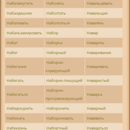
Набаламутить
Наболеть
Навальцевать
Набалдашник
Наболтать
Навальщик
Набаловать
Наболтаться
Навалять
Набальзамировать
Набор
Навар
Набат
Наборка
Наварить
Набег
Наборный
Наваривание
Наборно-
Набегание
Наваривать
кодирующий
Набегать
Наборно-пишущий
Наваристый
Наборно-
Набегаться
Наварка
программирующий
Набедокурить
Наборонить
Наварный
Набежать
Набороновать
Навевать
Набекрень
Набортный
Наведаться