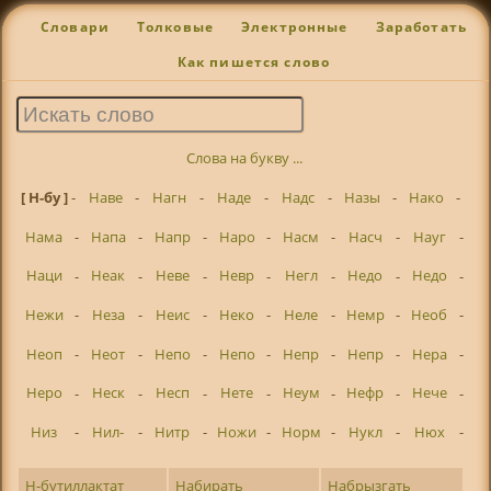
Словари
Толковые
Электронные
Заработать
Как пишется слово
Слова на букву ...
[ Н-бу ]
-
Наве
-
Нагн
-
Наде
-
Надс
-
Назы
-
Нако
-
Нама
-
Напа
-
Напр
-
Наро
-
Насм
-
Насч
-
Науг
-
Наци
-
Неак
-
Неве
-
Невр
-
Негл
-
Недо
-
Недо
-
Нежи
-
Неза
-
Неис
-
Неко
-
Неле
-
Немр
-
Необ
-
Неоп
-
Неот
-
Непо
-
Непо
-
Непр
-
Непр
-
Нера
-
Неро
-
Неск
-
Несп
-
Нете
-
Неум
-
Нефр
-
Нече
-
Низ
-
Нил-
-
Нитр
-
Ножи
-
Норм
-
Нукл
-
Нюх
-
Н-бутиллактат
Набирать
Набрызгать