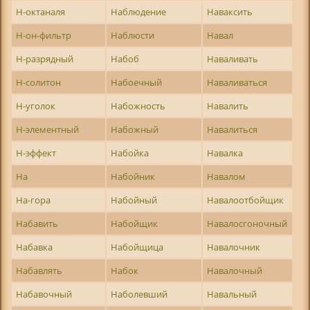
Н-октаналя
Наблюдение
Наваксить
Н-он-фильтр
Наблюсти
Навал
Н-разрядный
Набоб
Наваливать
Н-солитон
Набоечный
Наваливаться
Н-уголок
Набожность
Навалить
Н-элементный
Набожный
Навалиться
Н-эффект
Набойка
Навалка
На
Набойник
Навалом
На-гора
Набойный
Навалоотбойщик
Набавить
Набойщик
Навалосгоночный
Набавка
Набойщица
Навалочник
Набавлять
Набок
Навалочный
Набавочный
Наболевший
Навальный