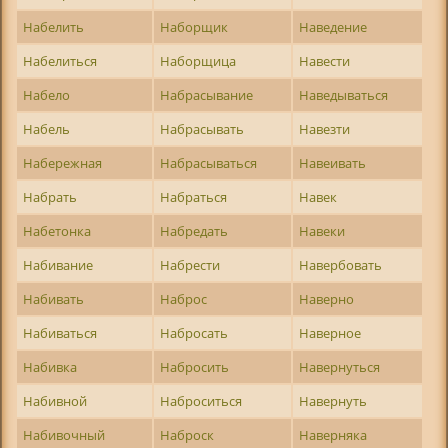
Набелить
Наборщик
Наведение
Набелиться
Наборщица
Навести
Набело
Набрасывание
Наведываться
Набель
Набрасывать
Навезти
Набережная
Набрасываться
Навеивать
Набрать
Набраться
Навек
Набетонка
Набредать
Навеки
Набивание
Набрести
Навербовать
Набивать
Наброс
Наверно
Набиваться
Набросать
Наверное
Набивка
Набросить
Навернуться
Набивной
Наброситься
Навернуть
Набивочный
Наброск
Наверняка