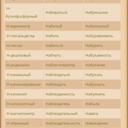
Н-
Набираться
Набрюшник
бутилфосфорный
Н-вариометр
Набитый
Набрюшный
Н-гексальдегид
Набить
Набуравливать
Н-гексан
Набиться
Набурить
Н-дециловый
Набнуть
Набухаемость
Н-додеканол
Набла-оператор
Набухание
Н-канальный
Наблюдаться
Набухать
Н-катионирование
Наблюдать
Набухнуть
Н-катионит
Наблюдаемость
Набуянить
Н-катионитный
Наблюдатель
Набыль
Н-магнитометр
Наблюдательный
Навага
Н-образный
Наблюдательность
Наваждение