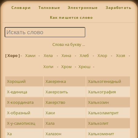
Словари
Толковые
Электронные
Заработать
Как пишется слово
Слова на букву ...
[ Хоро ]
-
Хами
-
Хела
-
Хина
-
Хлеб
-
Хлор
-
Хозя
-
Хопи
-
Хром
-
Хрюш
-
Хороший
Хакеренка
Халькогенидный
Х-единица
Хакерозить
Халькография
Х-координата
Хакерство
Халькозин
Х-образный
Хаки
Хальколамприт
Х-у-самописец
Хала
Хальколит
Ха
Халазон
Халькоменит