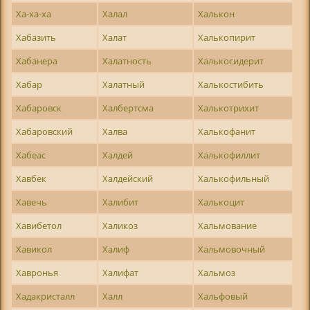
Ха-ха-ха
Халал
Халькон
Хабазить
Халат
Халькопирит
Хабанера
Халатность
Халькосидерит
Хабар
Халатный
Халькостибить
Хабаровск
Халбертсма
Халькотрихит
Хабаровский
Халва
Халькофанит
Хабеас
Халдей
Халькофиллит
Хавбек
Халдейский
Халькофильный
Хавечь
Халибит
Халькоцит
Хавибетол
Халикоз
Хальмование
Хавикол
Халиф
Хальмовочный
Хавронья
Халифат
Хальмоз
Хадакристалл
Халл
Хальфовый