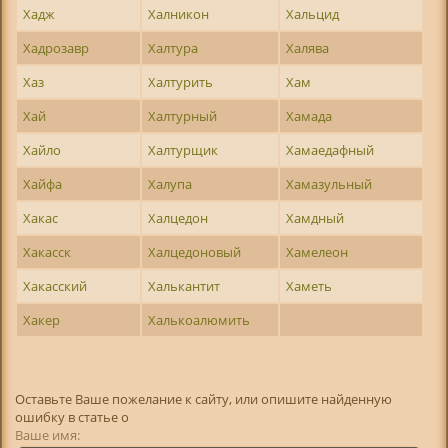
Хадж
Халникон
Хальцид
Хадрозавр
Халтура
Халява
Хаз
Халтурить
Хам
Хай
Халтурный
Хамада
Хайло
Халтурщик
Хамаедафный
Хайфа
Халупа
Хамазульный
Хакас
Халцедон
Хамдный
Хакасск
Халцедоновый
Хамелеон
Хакасский
Халькантит
Хаметь
Хакер
Халькоалюмить
Оставьте Ваше пожелание к сайту, или опишите найденную
ошибку в статье о
Ваше имя: