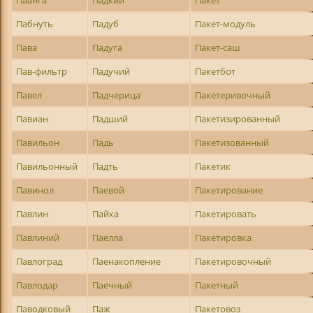
Паанга
Падкий
Пакет
Пабнуть
Падуб
Пакет-модуль
Пава
Падуга
Пакет-саш
Пав-фильтр
Падучий
Пакетбот
Павел
Падчерица
Пакетеривочный
Павиан
Падший
Пакетизированный
Павильон
Падь
Пакетизованный
Павильонный
Падть
Пакетик
Павинол
Паевой
Пакетирование
Павлин
Пайка
Пакетировать
Павлиний
Паелла
Пакетировка
Павлоград
Паенакопление
Пакетировочный
Павлодар
Паечный
Пакетный
Паводковый
Паж
Пакетовоз