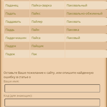
Паданец
Пайка-сварка
Паковальный
Падать
Пайкс
Паковально-обжимный
Паддавать
Пайлер
Паковать
Паддь
Пайн
Паковка
Падди-машин
Пайса
Паковый
Паддок
Пайщик
Падеж
Пак
Оставьте Ваше пожелание к сайту, или опишите найденную
ошибку в статье о
Ваше имя:
Код (для знающих):