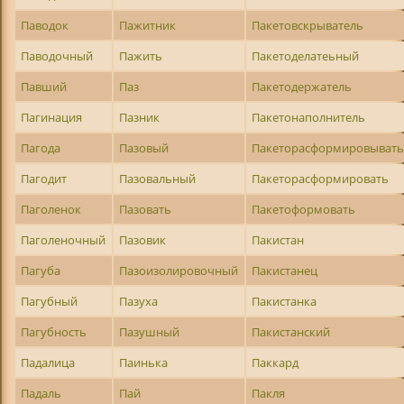
Паводок
Пажитник
Пакетовскрыватель
Паводочный
Пажить
Пакетоделатеьный
Павший
Паз
Пакетодержатель
Пагинация
Пазник
Пакетонаполнитель
Пагода
Пазовый
Пакеторасформировыват
Пагодит
Пазовальный
Пакеторасформировать
Паголенок
Пазовать
Пакетоформовать
Паголеночный
Пазовик
Пакистан
Пагуба
Пазоизолировочный
Пакистанец
Пагубный
Пазуха
Пакистанка
Пагубность
Пазушный
Пакистанский
Падалица
Паинька
Паккард
Падаль
Пай
Пакля