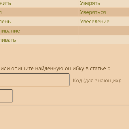
жить
Уверять
л
Уверяться
лень
Увеселение
ливание
ливать
 или опишите найденную ошибку в статье о
Код (для знающих):