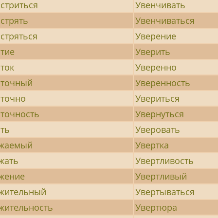
стриться
Увенчивать
стрять
Увенчиваться
стряться
Уверение
тие
Уверить
ток
Уверенно
точный
Уверенность
точно
Увериться
точность
Увернуться
ть
Уверовать
жаемый
Увертка
жать
Увертливость
жение
Увертливый
жительный
Увертываться
жительность
Увертюра