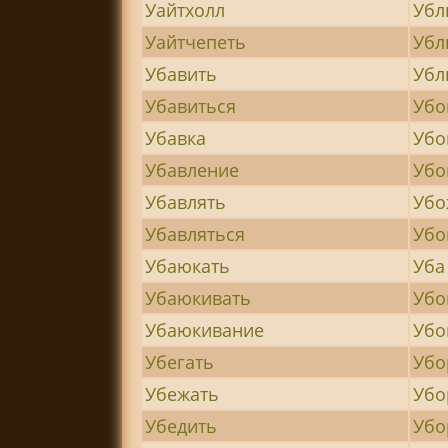
Уайтхолл
Убл
Уайтчепеть
Убл
Убавить
Убл
Убавиться
Убо
Убавка
Убо
Убавление
Убо
Убавлять
Убо
Убавляться
Убо
Убаюкать
Уба
Убаюкивать
Убо
Убаюкивание
Убо
Убегать
Убо
Убежать
Убо
Убедить
Убо