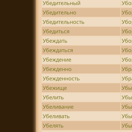
Убедительный
Убо
Убедительно
Убо
Убедительность
Убо
Убедиться
Убо
Убеждать
Убо
Убеждаться
Убо
Убеждение
Убо
Убежденно
Убр
Убежденность
Убр
Убежище
Убы
Убелить
Убы
Убеливание
Убы
Убеливать
Убы
Убелять
Убы