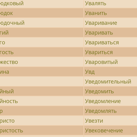
юдковый
Увалять
юдок
Уванить
юдочный
Уваривание
гий
Уваривать
го
Увариваться
гость
Увариться
жество
Уваровитый
ина
Увд
Уведомительный
йный
Уведомить
йность
Уведомление
р
Уведомлять
ристо
Увезти
ристость
Увековечение