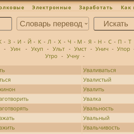
олковые
Электронные
Заработать
Как 
Ж
-
З
-
И
-
Й
-
К
-
Л
-
Х
-
Ч
-
М
-
Я
-
Н
-
С
-
П
-
Т
и
-
Уин
-
Укуп
-
Ульт
-
Умст
-
Унич
-
Упор
Утро
-
Учну
-
ть
Уваливаться
ться
Увалистый
хинон
Увалить
аготворить
Увалка
аготворять
Увальность
ажать
Увальный
ажить
Увальчивость