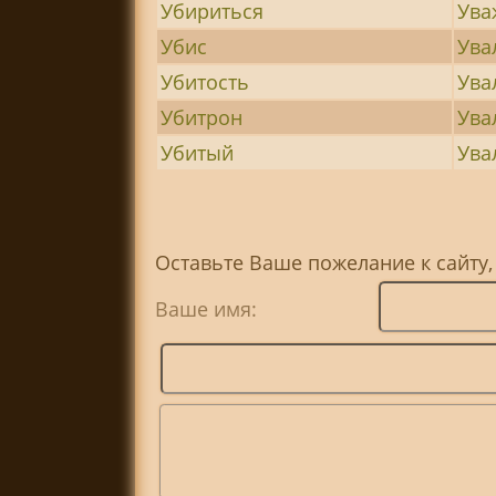
Убириться
Ува
Убис
Ува
Убитость
Ува
Убитрон
Ува
Убитый
Ува
Оставьте Ваше пожелание к сайту,
Ваше имя: