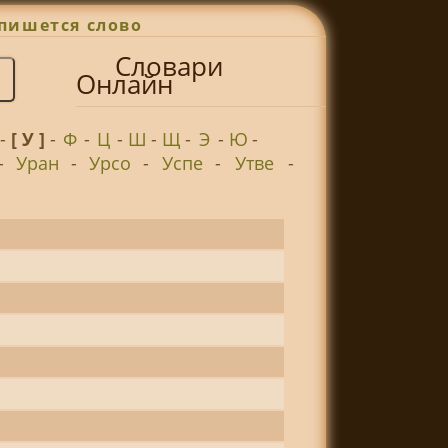
пишется слово
Словари
Онлайн
-
[ У ]
-
Ф
-
Ц
-
Ш
-
Щ
-
Э
-
Ю
-
-
Уран
-
Урсо
-
Успе
-
Утве
-