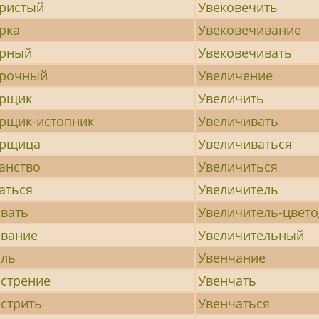
ристый
Увековечить
рка
Увековечивание
рный
Увековечивать
рочный
Увеличение
рщик
Увеличить
рщик-истопник
Увеличивать
рщица
Увеличиваться
анство
Увеличиться
аться
Увеличитель
вать
Увеличитель-цвето
вание
Увеличительный
ль
Увенчание
стрение
Увенчать
стрить
Увенчаться