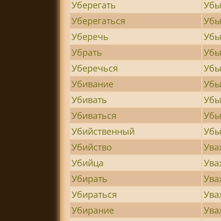
Уберегать
Убы
Уберегаться
Убы
Уберечь
Убы
Убрать
Убы
Уберечься
Убы
Убивание
Убы
Убивать
Убы
Убиваться
Убы
Убийственный
Убы
Убийство
Ува
Убийца
Ува
Убирать
Ува
Убираться
Ува
Убирание
Ува