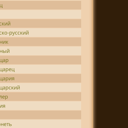
ц
ский
ко-русский
ник
ный
цар
царец
цария
царский
лер
ия
неть