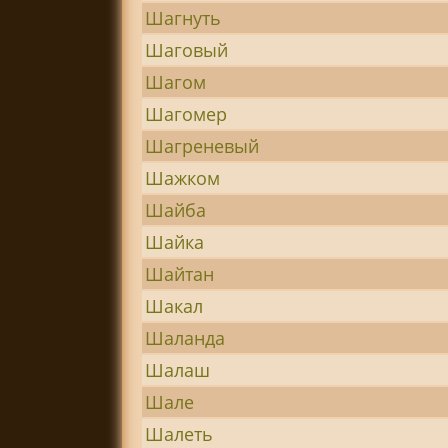
Шагнуть
Шаговый
Шагом
Шагомер
Шагреневый
Шажком
Шайба
Шайка
Шайтан
Шакал
Шаланда
Шалаш
Шале
Шалеть