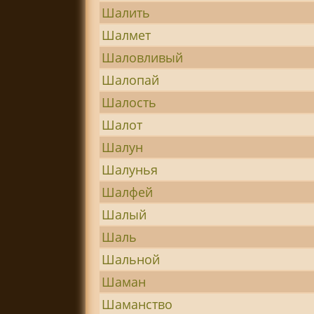
Шалить
Шалмет
Шаловливый
Шалопай
Шалость
Шалот
Шалун
Шалунья
Шалфей
Шалый
Шаль
Шальной
Шаман
Шаманство