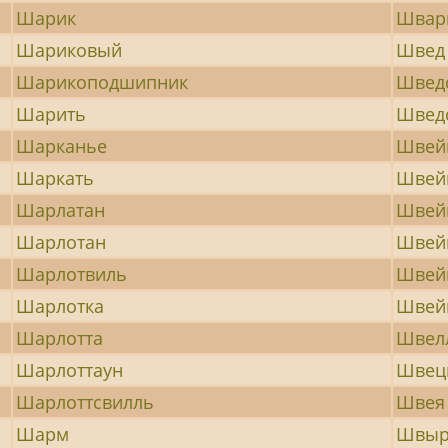
Шарик
Швар
Шариковый
Швед
Шарикоподшипник
Швед
Шарить
Шведс
Шарканье
Швей
Шаркать
Швей
Шарлатан
Швей
Шарлотан
Швей
Шарлотвиль
Швей
Шарлотка
Швей
Шарлотта
Швел
Шарлоттаун
Швец
Шарлоттсвилль
Швея
Шарм
Швыр