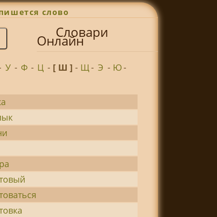
пишется слово
Словари
Онлайн
-
У
-
Ф
-
Ц
-
[ Ш ]
-
Щ
-
Э
-
Ю
-
а
лык
ни
ра
товый
товаться
товка