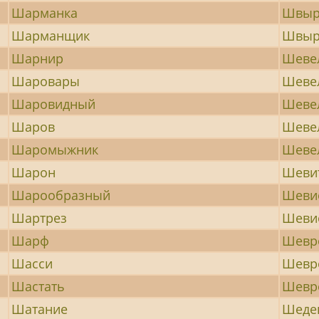
Шарманка
Швыр
Шарманщик
Швыр
Шарнир
Шеве
Шаровары
Шеве
Шаровидный
Шеве
Шаров
Шеве
Шаромыжник
Шеве
Шарон
Шеви
Шарообразный
Шеви
Шартрез
Шеви
Шарф
Шевр
Шасси
Шевр
Шастать
Шевр
Шатание
Шеде