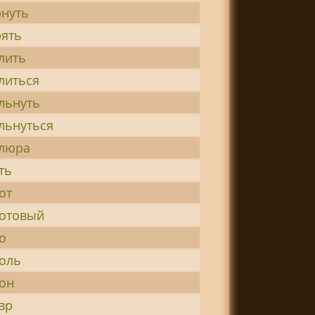
нуть
ять
лить
литься
льнуть
льнуться
люра
ть
от
отовый
о
оль
он
вр