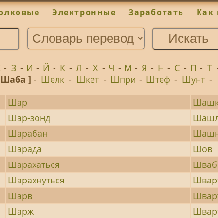
олковые
Электронные
Заработать
Как 
Ж
-
З
-
И
-
Й
-
К
-
Л
-
Х
-
Ч
-
М
-
Я
-
Н
-
С
-
П
-
Т
 Шаба ]
-
Шелк
-
Шкет
-
Шпри
-
Штеф
-
Шунт
-
Шар
Шашк
Шар-зонд
Шаш
Шарабан
Шаш
Шарада
Шов
Шарахаться
Шваб
Шарахнуться
Швар
Шарв
Швар
Шарж
Швар