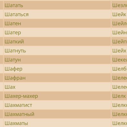
Шатать
Шезл
Шататься
Шейк
Шатен
Шейл
Шатер
Шейн
Шаткий
Шейп
Шатнуть
Шейх
Шатун
Шеке
Шафер
Шелб
Шафран
Шеле
Шах
Шеле
Шахер-махер
Шелк
Шахматист
Шелк
Шахматный
Шелк
Шахматы
Шелк