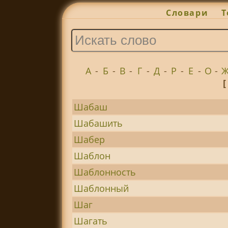
Словари
Т
А
-
Б
-
В
-
Г
-
Д
-
Р
-
Е
-
О
-
[
Шабаш
Шабашить
Шабер
Шаблон
Шаблонность
Шаблонный
Шаг
Шагать