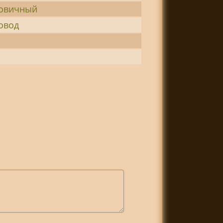
овичный
овод