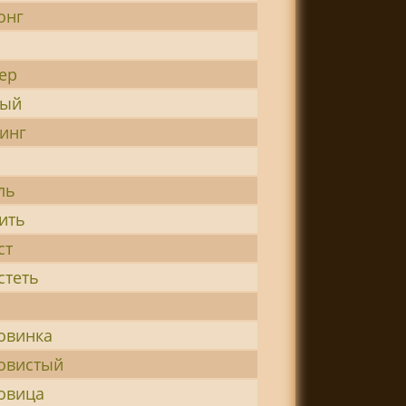
онг
ер
ый
инг
ль
ить
ст
стеть
овинка
овистый
овица